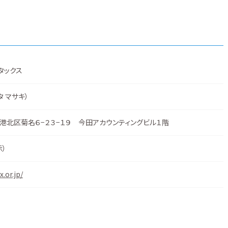
タックス
タ マサキ）
港北区菊名６−２３−１９ 今田アカウンティングビル１階
示
）
.or.jp/