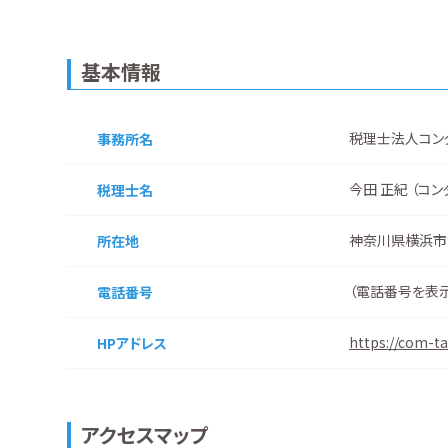
基本情報
税理士法人コン
事務所名
今田 正紀 （コン
税理士名
神奈川県横浜市
所在地
（
電話番号を表
電話番号
https://com-tax
HPアドレス
アクセスマップ