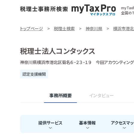
myTa
全国のT
トップページ
税理士検索
神奈川県
横浜市港北
税理士法人コンタックス
神奈川県横浜市港北区菊名６−２３−１９ 今田アカウンティング
認定支援機関
事務所概要
インタビュー
提供
サービス
基本
情報
アクセス
マッ