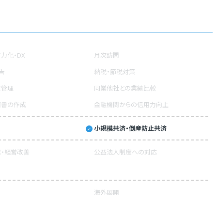
力化・DX
月次訪問
告
納税・節税対策
績管理
同業他社との業績比較
画書の作成
金融機関からの信用力向上
小規模共済・倒産防止共済
・経営改善
公益法人制度への対応
海外展開