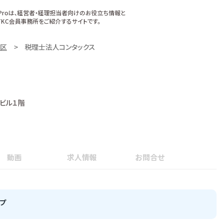
xProは、経営者・経理担当者向けのお役立ち情報と
KC会員事務所をご紹介するサイトです。
区
税理士法人コンタックス
ビル１階
動画
求人情報
お問合せ
プ