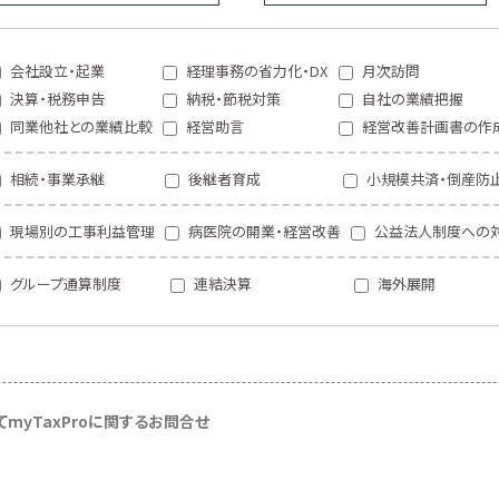
会社設立・起業
経理事務の省力化・DX
月次訪問
決算・税務申告
納税・節税対策
自社の業績把握
同業他社との業績比較
経営助言
経営改善計画書の作
相続・事業承継
後継者育成
小規模共済・倒産防
現場別の工事利益管理
病医院の開業・経営改善
公益法人制度への
グループ通算制度
連結決算
海外展開
て
myTaxProに関するお問合せ