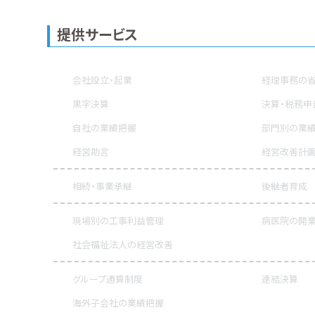
提供サービス
会社設立・起業
経理事務の省
黒字決算
決算・税務申
自社の業績把握
部門別の業
経営助言
経営改善計
相続・事業承継
後継者育成
現場別の工事利益管理
病医院の開業
社会福祉法人の経営改善
グループ通算制度
連結決算
海外子会社の業績把握