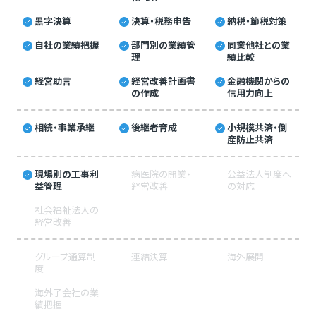
黒字決算
決算・税務申告
納税・節税対策
自社の業績把握
部門別の業績管
同業他社との業
理
績比較
経営助言
経営改善計画書
金融機関からの
の作成
信用力向上
相続・事業承継
後継者育成
小規模共済・倒
産防止共済
現場別の工事利
病医院の開業・
公益法人制度へ
益管理
経営改善
の対応
社会福祉法人の
経営改善
グループ通算制
連結決算
海外展開
度
海外子会社の業
績把握