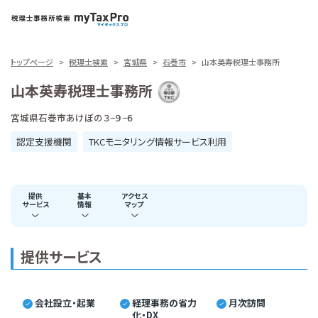
トップページ
税理士検索
宮城県
石巻市
山本英寿税理士事務所
山本英寿税理士事務所
宮城県石巻市あけぼの３−９−６
認定支援機関
TKCモニタリング情報サービス利用
提供
基本
アクセス
サービス
情報
マップ
提供サービス
会社設立・起業
経理事務の省力
月次訪問
化・DX