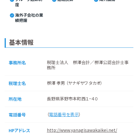
度
海外子会社の業
績把握
基本情報
税理士法人 栁澤会計／栁澤公認会計士事
事務所名
務所
栁澤 孝男 （ヤナギサワ タカオ）
税理士名
長野県茅野市本町西１−４０
所在地
（
電話番号を表示
）
電話番号
http://www.yanagisawakaikei.net/
HPアドレス