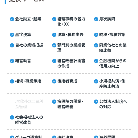
会社設立・起業
経理事務の省力
月次訪問
化・DX
黒字決算
決算・税務申告
納税・節税対策
自社の業績把握
部門別の業績管
同業他社との業
理
績比較
経営助言
経営改善計画書
金融機関からの
の作成
信用力向上
相続・事業承継
後継者育成
小規模共済・倒
産防止共済
現場別の工事利
病医院の開業・
公益法人制度へ
益管理
経営改善
の対応
社会福祉法人の
経営改善
グループ通算制
連結決算
海外展開