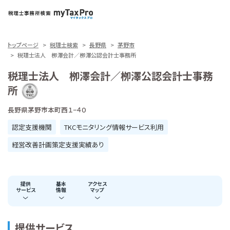
トップページ
税理士検索
長野県
茅野市
税理士法人 栁澤会計／栁澤公認会計士事務所
税理士法人 栁澤会計／栁澤公認会計士事務
所
長野県茅野市本町西１−４０
認定支援機関
TKCモニタリング情報サービス利用
経営改善計画策定支援実績あり
提供
基本
アクセス
サービス
情報
マップ
提供サービス