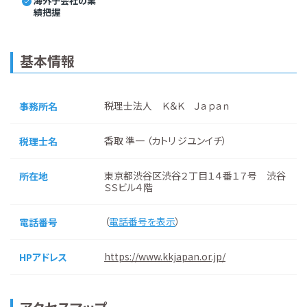
海外子会社の業
績把握
基本情報
税理士法人 Ｋ＆Ｋ Ｊａｐａｎ
事務所名
香取 準一 （カトリ ジユンイチ）
税理士名
東京都渋谷区渋谷２丁目１４番１７号 渋谷
所在地
ＳＳビル４階
（
電話番号を表示
）
電話番号
https://www.kkjapan.or.jp/
HPアドレス