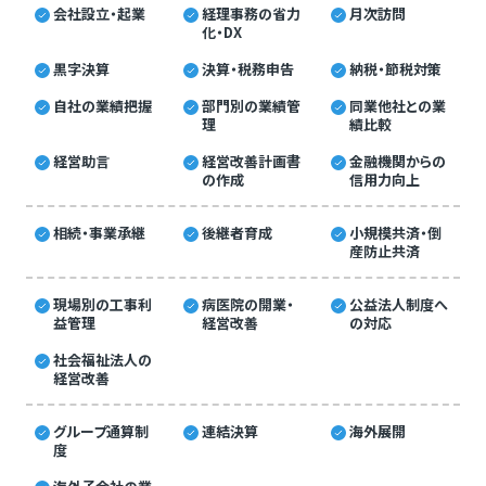
会社設立・起業
経理事務の省力
月次訪問
化・DX
黒字決算
決算・税務申告
納税・節税対策
自社の業績把握
部門別の業績管
同業他社との業
理
績比較
経営助言
経営改善計画書
金融機関からの
の作成
信用力向上
相続・事業承継
後継者育成
小規模共済・倒
産防止共済
現場別の工事利
病医院の開業・
公益法人制度へ
益管理
経営改善
の対応
社会福祉法人の
経営改善
グループ通算制
連結決算
海外展開
度