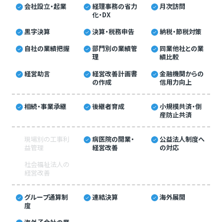
会社設立・起業
経理事務の省力
月次訪問
化・DX
黒字決算
決算・税務申告
納税・節税対策
自社の業績把握
部門別の業績管
同業他社との業
理
績比較
経営助言
経営改善計画書
金融機関からの
の作成
信用力向上
相続・事業承継
後継者育成
小規模共済・倒
産防止共済
現場別の工事利
病医院の開業・
公益法人制度へ
益管理
経営改善
の対応
社会福祉法人の
経営改善
グループ通算制
連結決算
海外展開
度