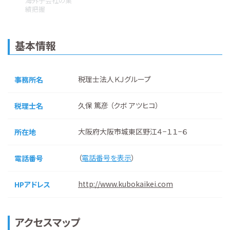
海外子会社の業
績把握
基本情報
税理士法人ＫＪグループ
事務所名
久保 篤彦 （クボ アツヒコ）
税理士名
大阪府大阪市城東区野江４−１１−６
所在地
（
電話番号を表示
）
電話番号
http://www.kubokaikei.com
HPアドレス
アクセスマップ