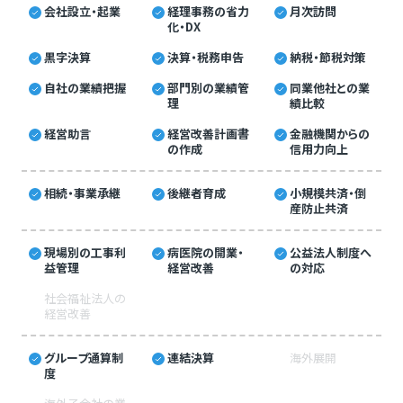
会社設立・起業
経理事務の省力
月次訪問
化・DX
黒字決算
決算・税務申告
納税・節税対策
自社の業績把握
部門別の業績管
同業他社との業
理
績比較
経営助言
経営改善計画書
金融機関からの
の作成
信用力向上
相続・事業承継
後継者育成
小規模共済・倒
産防止共済
現場別の工事利
病医院の開業・
公益法人制度へ
益管理
経営改善
の対応
社会福祉法人の
経営改善
グループ通算制
連結決算
海外展開
度