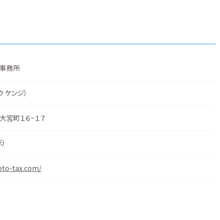
事務所
ウ ケンジ）
大宮町１６−１７
示
）
oto-tax.com/