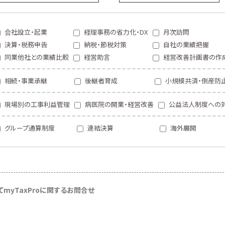
会社設立・起業
経理事務の省力化・DX
月次訪問
決算・税務申告
納税・節税対策
自社の業績把握
同業他社との業績比較
経営助言
経営改善計画書の作
相続・事業承継
後継者育成
小規模共済・倒産防
現場別の工事利益管理
病医院の開業・経営改善
公益法人制度への
グループ通算制度
連結決算
海外展開
て
myTaxProに関するお問合せ