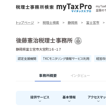
myTa
全国のT
トップページ
税理士検索
静岡県
富士宮市
後藤憲治税理士事務所
静岡県富士宮市大宮町１６−１７
認定支援機関
TKCモニタリング情報サービス利用
経営改
事務所概要
インタビュー
提供
サービス
基本
情報
アクセス
マッ