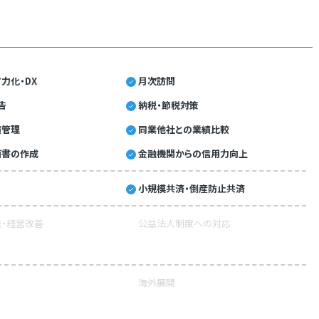
力化・DX
月次訪問
告
納税・節税対策
績管理
同業他社との業績比較
画書の作成
金融機関からの信用力向上
小規模共済・倒産防止共済
・経営改善
公益法人制度への対応
海外展開