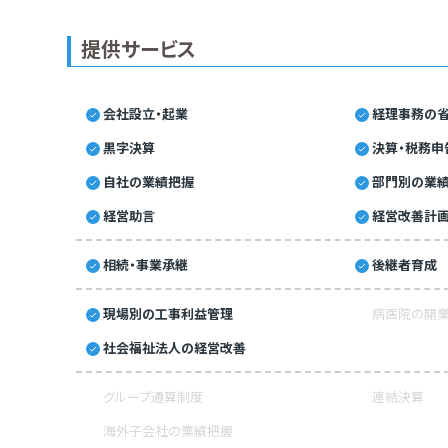
提供サービス
会社設立・起業
経理事務の省
黒字決算
決算・税務申
自社の業績把握
部門別の業
経営助言
経営改善計
相続・事業承継
後継者育成
現場別の工事利益管理
病医院の開業
社会福祉法人の経営改善
グループ通算制度
連結決算
海外子会社の業績把握