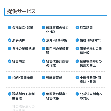
提供サービス
会社設立・起業
経理事務の省力
月次訪問
化・DX
黒字決算
決算・税務申告
納税・節税対策
自社の業績把握
部門別の業績管
同業他社との業
理
績比較
経営助言
経営改善計画書
金融機関からの
の作成
信用力向上
相続・事業承継
後継者育成
小規模共済・倒
産防止共済
現場別の工事利
病医院の開業・
公益法人制度へ
益管理
経営改善
の対応
社会福祉法人の
経営改善