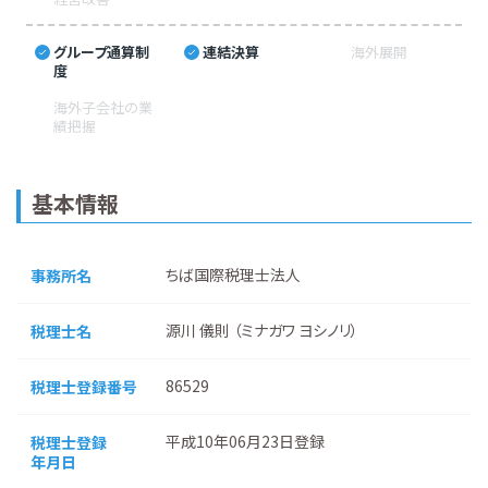
グループ通算制
連結決算
海外展開
度
海外子会社の業
績把握
基本情報
ちば国際税理士法人
事務所名
源川 儀則 （ミナガワ ヨシノリ）
税理士名
86529
税理士登録番号
平成10年06月23日登録
税理士登録
年月日