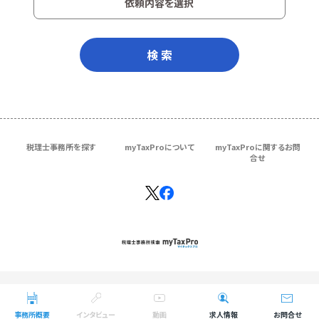
依頼内容を選択
検 索
税理士事務所を探す
myTaxProについて
myTaxProに関するお問
合せ
Copyright © ＴＫＣ Corporation
All Rights Reserved.
事務所概要
インタビュー
動画
求人情報
お問合せ