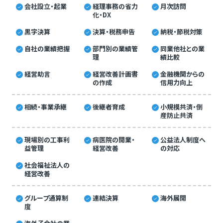
会社設立・起業
経理事務の省力
月次訪問
化・DX
黒字決算
決算・税務申告
納税・節税対策
自社の業績把握
部門別の業績管
同業他社との業
理
績比較
経営助言
経営改善計画書
金融機関からの
の作成
信用力向上
相続・事業承継
後継者育成
小規模共済・倒
産防止共済
現場別の工事利
病医院の開業・
公益法人制度へ
益管理
経営改善
の対応
社会福祉法人の
経営改善
グループ通算制
連結決算
海外展開
度