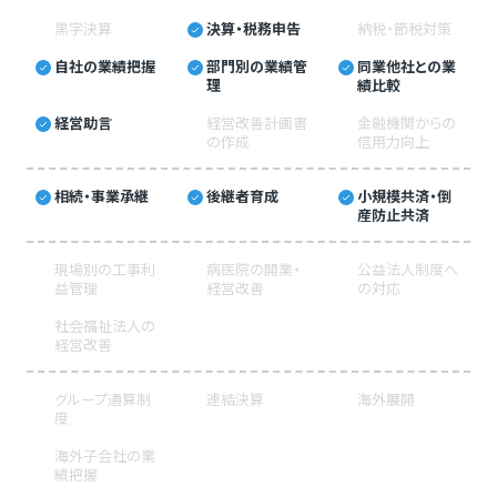
黒字決算
決算・税務申告
納税・節税対策
自社の業績把握
部門別の業績管
同業他社との業
理
績比較
経営助言
経営改善計画書
金融機関からの
の作成
信用力向上
相続・事業承継
後継者育成
小規模共済・倒
産防止共済
現場別の工事利
病医院の開業・
公益法人制度へ
益管理
経営改善
の対応
社会福祉法人の
経営改善
グループ通算制
連結決算
海外展開
度
海外子会社の業
績把握