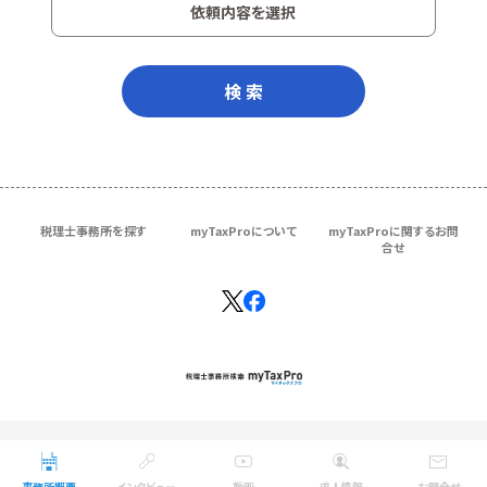
依頼内容を選択
検 索
税理士事務所を探す
myTaxProについて
myTaxProに関するお問
合せ
Copyright © ＴＫＣ Corporation
All Rights Reserved.
事務所概要
インタビュー
動画
求人情報
お問合せ