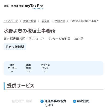
トップページ
税理士検索
東京都
世田谷区
水野よ志の税理士事務所
水野よ志の税理士事務所
東京都世田谷区三宿１−３−１７ ヴィサージュ池尻 ３０３号
認定支援機関
提供
基本
アクセス
サービス
情報
マップ
提供サービス
会社設立・起業
経理事務の省力
月次訪問
化・DX