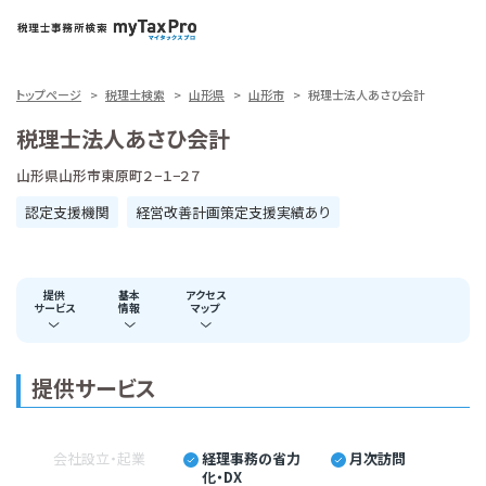
トップページ
税理士検索
山形県
山形市
税理士法人あさひ会計
税理士法人あさひ会計
山形県山形市東原町２−１−２７
認定支援機関
経営改善計画策定支援実績あり
提供
基本
アクセス
サービス
情報
マップ
提供サービス
会社設立・起業
経理事務の省力
月次訪問
化・DX