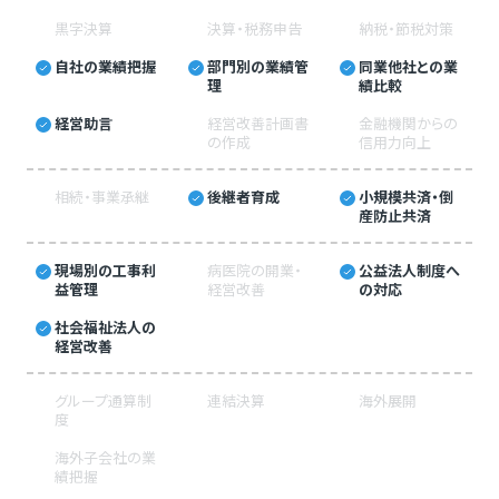
黒字決算
決算・税務申告
納税・節税対策
自社の業績把握
部門別の業績管
同業他社との業
理
績比較
経営助言
経営改善計画書
金融機関からの
の作成
信用力向上
相続・事業承継
後継者育成
小規模共済・倒
産防止共済
現場別の工事利
病医院の開業・
公益法人制度へ
益管理
経営改善
の対応
社会福祉法人の
経営改善
グループ通算制
連結決算
海外展開
度
海外子会社の業
績把握