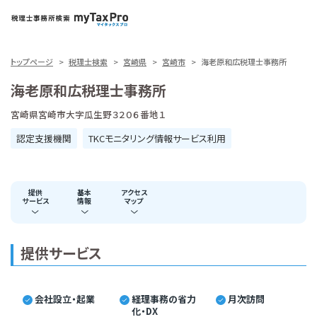
トップページ
税理士検索
宮崎県
宮崎市
海老原和広税理士事務所
海老原和広税理士事務所
宮崎県宮崎市大字瓜生野３２０６番地１
認定支援機関
TKCモニタリング情報サービス利用
提供
基本
アクセス
サービス
情報
マップ
提供サービス
会社設立・起業
経理事務の省力
月次訪問
化・DX