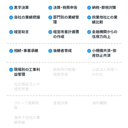
黒字決算
決算・税務申告
納税・節税対策
自社の業績把握
部門別の業績管
同業他社との業
理
績比較
経営助言
経営改善計画書
金融機関からの
の作成
信用力向上
相続・事業承継
後継者育成
小規模共済・倒
産防止共済
現場別の工事利
病医院の開業・
公益法人制度へ
益管理
経営改善
の対応
社会福祉法人の
経営改善
グループ通算制
連結決算
海外展開
度
海外子会社の業
績把握