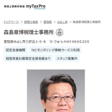
トップページ
税理士検索
愛知県
みよし市
森島章博税理士事務所
森島章博税理士事務所
愛知県みよし市三好丘１−５−６ ラ・フォ−レＨＡＹＡＳＨＩ２０５
認定支援機関
TKCモニタリング情報サービス利用
経営改善計画策定支援実績あり
スタッフ募集中