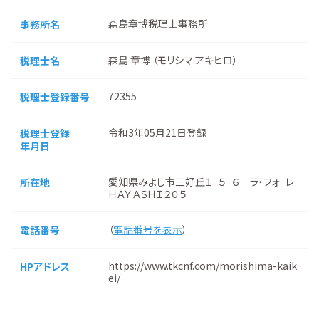
森島章博税理士事務所
事務所名
森島 章博 （モリシマ アキヒロ）
税理士名
72355
税理士登録番号
令和3年05月21日登録
税理士登録
年月日
愛知県みよし市三好丘１−５−６ ラ・フォ−レ
所在地
ＨＡＹＡＳＨＩ２０５
（
電話番号を表示
）
電話番号
https://www.tkcnf.com/morishima-kaik
HPアドレス
ei/