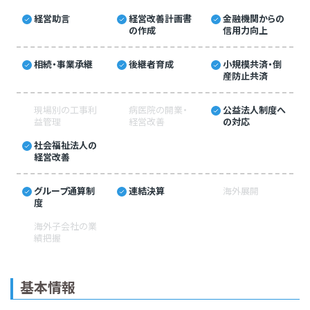
経営助言
経営改善計画書
金融機関からの
の作成
信用力向上
相続・事業承継
後継者育成
小規模共済・倒
産防止共済
現場別の工事利
病医院の開業・
公益法人制度へ
益管理
経営改善
の対応
社会福祉法人の
経営改善
グループ通算制
連結決算
海外展開
度
海外子会社の業
績把握
基本情報