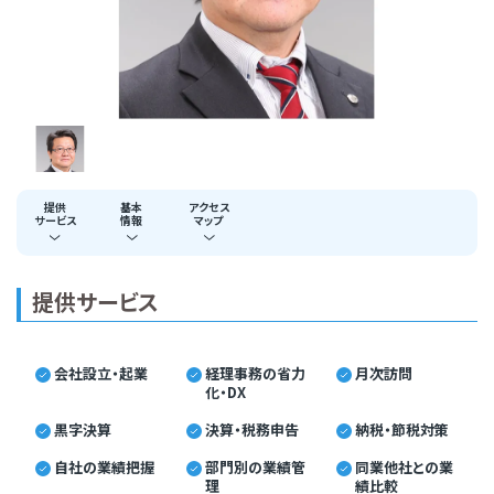
提供
基本
アクセス
サービス
情報
マップ
提供サービス
会社設立・起業
経理事務の省力
月次訪問
化・DX
黒字決算
決算・税務申告
納税・節税対策
自社の業績把握
部門別の業績管
同業他社との業
理
績比較