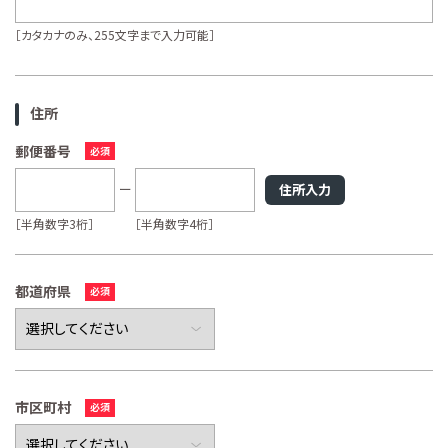
［カタカナのみ、255文字まで入力可能］
住所
郵便番号
住所入力
［半角数字3桁］
［半角数字4桁］
都道府県
市区町村