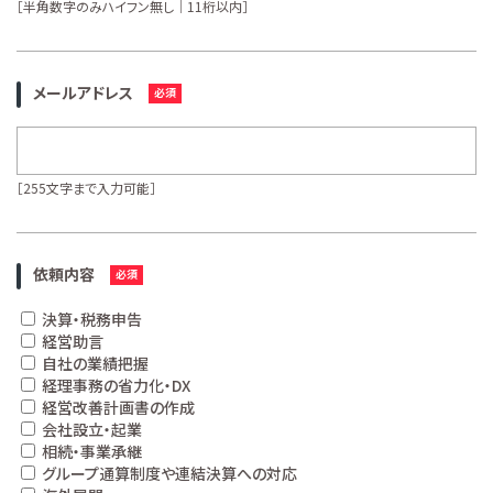
［半角数字のみハイフン無し｜11桁以内］
メールアドレス
［255文字まで入力可能］
依頼内容
決算・税務申告
経営助言
自社の業績把握
経理事務の省力化・DX
経営改善計画書の作成
会社設立・起業
相続・事業承継
グループ通算制度や連結決算への対応