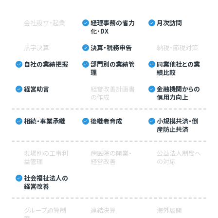
会社設立・起業
経理事務の省力
月次訪問
化・DX
黒字決算
決算・税務申告
納税・節税対策
自社の業績把握
部門別の業績管
同業他社との業
理
績比較
経営助言
経営改善計画書
金融機関からの
の作成
信用力向上
相続・事業承継
後継者育成
小規模共済・倒
産防止共済
現場別の工事利
病医院の開業・
公益法人制度へ
益管理
経営改善
の対応
社会福祉法人の
経営改善
グループ通算制
連結決算
海外展開