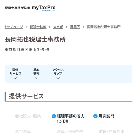
トップページ
税理士検索
東京都
目黒区
長岡拓也税理士事務所
長岡拓也税理士事務所
東京都目黒区東山３−５−５
提供
基本
アクセス
サービス
情報
マップ
提供サービス
会社設立・起業
経理事務の省力
月次訪問
化・DX
黒字決算
決算・税務申告
納税・節税対策