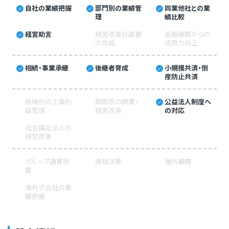
自社の業績把握
部門別の業績管
同業他社との業
理
績比較
経営助言
経営改善計画書
金融機関からの
の作成
信用力向上
相続・事業承継
後継者育成
小規模共済・倒
産防止共済
現場別の工事利
病医院の開業・
公益法人制度へ
益管理
経営改善
の対応
社会福祉法人の
経営改善
グループ通算制
連結決算
海外展開
度
海外子会社の業
績把握