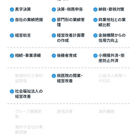
黒字決算
決算・税務申告
納税・節税対策
自社の業績把握
部門別の業績管
同業他社との業
理
績比較
経営助言
経営改善計画書
金融機関からの
の作成
信用力向上
相続・事業承継
後継者育成
小規模共済・倒
産防止共済
現場別の工事利
病医院の開業・
公益法人制度へ
益管理
経営改善
の対応
社会福祉法人の
経営改善
グループ通算制
連結決算
海外展開
度
海外子会社の業
績把握