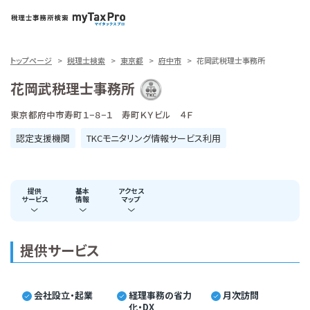
トップページ
税理士検索
東京都
府中市
花岡武税理士事務所
花岡武税理士事務所
東京都府中市寿町１−８−１ 寿町ＫＹビル ４Ｆ
認定支援機関
TKCモニタリング情報サービス利用
提供
基本
アクセス
サービス
情報
マップ
提供サービス
会社設立・起業
経理事務の省力
月次訪問
化・DX