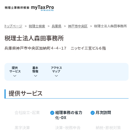
トップページ
税理士検索
兵庫県
神戸市中央区
税理士法人森田事務所
税理士法人森田事務所
兵庫県神戸市中央区加納町４−４−１７ ニッセイ三宮ビル６階
提供
基本
アクセス
サービス
情報
マップ
提供サービス
会社設立・起業
経理事務の省力
月次訪問
化・DX
黒字決算
決算・税務申告
納税・節税対策