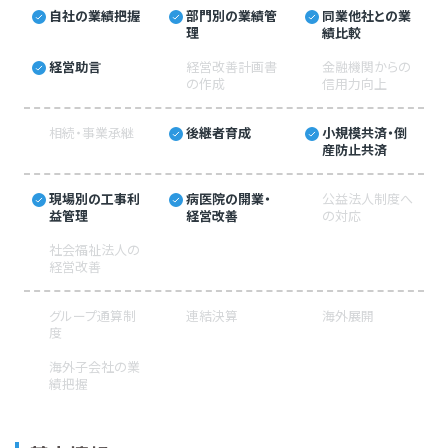
自社の業績把握
部門別の業績管
同業他社との業
理
績比較
経営助言
経営改善計画書
金融機関からの
の作成
信用力向上
相続・事業承継
後継者育成
小規模共済・倒
産防止共済
現場別の工事利
病医院の開業・
公益法人制度へ
益管理
経営改善
の対応
社会福祉法人の
経営改善
グループ通算制
連結決算
海外展開
度
海外子会社の業
績把握