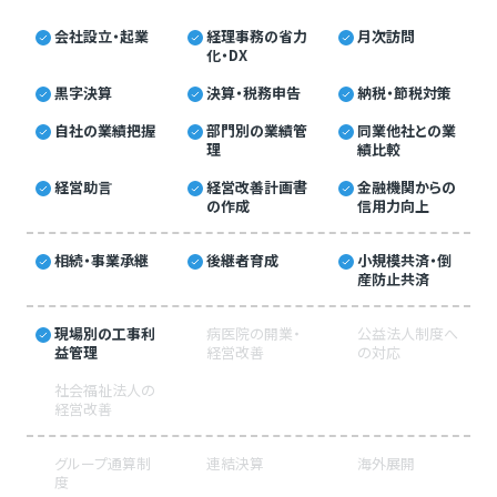
会社設立・起業
経理事務の省力
月次訪問
化・DX
黒字決算
決算・税務申告
納税・節税対策
自社の業績把握
部門別の業績管
同業他社との業
理
績比較
経営助言
経営改善計画書
金融機関からの
の作成
信用力向上
相続・事業承継
後継者育成
小規模共済・倒
産防止共済
現場別の工事利
病医院の開業・
公益法人制度へ
益管理
経営改善
の対応
社会福祉法人の
経営改善
グループ通算制
連結決算
海外展開
度