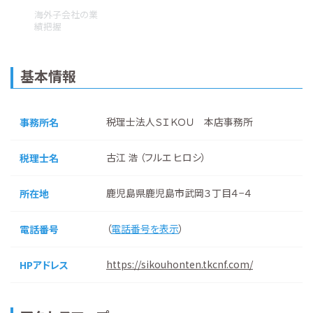
海外子会社の業
績把握
基本情報
税理士法人ＳＩＫＯＵ 本店事務所
事務所名
古江 浩 （フルエ ヒロシ）
税理士名
鹿児島県鹿児島市武岡３丁目４−４
所在地
（
電話番号を表示
）
電話番号
https://sikouhonten.tkcnf.com/
HPアドレス