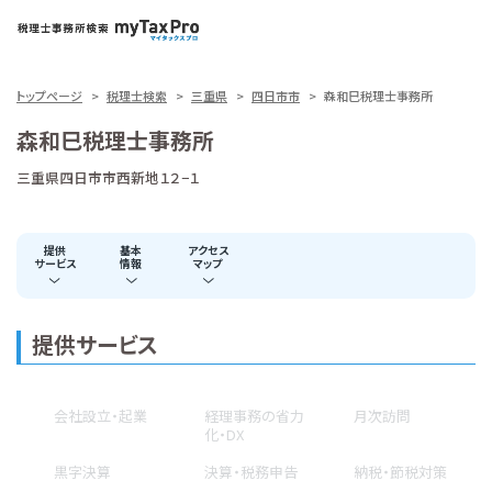
トップページ
税理士検索
三重県
四日市市
森和巳税理士事務所
森和巳税理士事務所
三重県四日市市西新地１２−１
提供
基本
アクセス
サービス
情報
マップ
提供サービス
会社設立・起業
経理事務の省力
月次訪問
化・DX
黒字決算
決算・税務申告
納税・節税対策