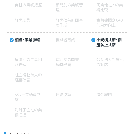
自社の業績把握
部門別の業績管
同業他社との業
理
績比較
経営助言
経営改善計画書
金融機関からの
の作成
信用力向上
相続・事業承継
後継者育成
小規模共済・倒
産防止共済
現場別の工事利
病医院の開業・
公益法人制度へ
益管理
経営改善
の対応
社会福祉法人の
経営改善
グループ通算制
連結決算
海外展開
度
海外子会社の業
績把握