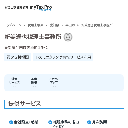
トップページ
税理士検索
愛知県
半田市
新美達也税理士事務所
新美達也税理士事務所
愛知県半田市天神町１５−２
認定支援機関
TKCモニタリング情報サービス利用
提供
基本
アクセス
サービス
情報
マップ
提供サービス
会社設立・起業
経理事務の省力
月次訪問
化・DX