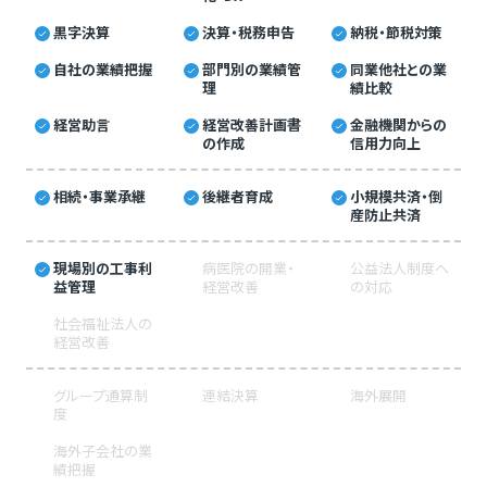
黒字決算
決算・税務申告
納税・節税対策
自社の業績把握
部門別の業績管
同業他社との業
理
績比較
経営助言
経営改善計画書
金融機関からの
の作成
信用力向上
相続・事業承継
後継者育成
小規模共済・倒
産防止共済
現場別の工事利
病医院の開業・
公益法人制度へ
益管理
経営改善
の対応
社会福祉法人の
経営改善
グループ通算制
連結決算
海外展開
度
海外子会社の業
績把握