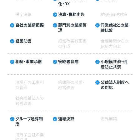
化・DX
黒字決算
決算・税務申告
納税・節税対策
自社の業績把握
部門別の業績管
同業他社との業
理
績比較
経営助言
経営改善計画書
金融機関からの
の作成
信用力向上
相続・事業承継
後継者育成
小規模共済・倒
産防止共済
現場別の工事利
病医院の開業・
公益法人制度へ
益管理
経営改善
の対応
社会福祉法人の
経営改善
グループ通算制
連結決算
海外展開
度
海外子会社の業
績把握