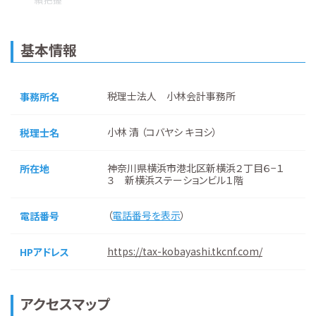
基本情報
税理士法人 小林会計事務所
事務所名
小林 清 （コバヤシ キヨシ）
税理士名
神奈川県横浜市港北区新横浜２丁目６−１
所在地
３ 新横浜ステーションビル１階
（
電話番号を表示
）
電話番号
https://tax-kobayashi.tkcnf.com/
HPアドレス
アクセスマップ