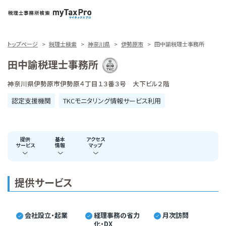
トップページ
税理士検索
神奈川県
伊勢原市
田中諭税理士事務所
田中諭税理士事務所
神奈川県伊勢原市伊勢原４丁目１３番３号 大下ビル２階
認定支援機関
TKCモニタリング情報サービス利用
提供
基本
アクセス
サービス
情報
マップ
提供サービス
会社設立・起業
経理事務の省力
月次訪問
化・DX