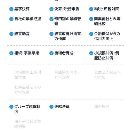
黒字決算
決算・税務申告
納税・節税対策
自社の業績把握
部門別の業績管
同業他社との業
理
績比較
経営助言
経営改善計画書
金融機関からの
の作成
信用力向上
相続・事業承継
後継者育成
小規模共済・倒
産防止共済
現場別の工事利
病医院の開業・
公益法人制度へ
益管理
経営改善
の対応
社会福祉法人の
経営改善
グループ通算制
連結決算
海外展開
度
海外子会社の業
績把握