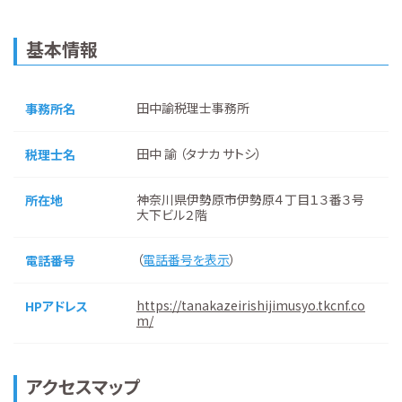
基本情報
田中諭税理士事務所
事務所名
田中 諭 （タナカ サトシ）
税理士名
神奈川県伊勢原市伊勢原４丁目１３番３号
所在地
大下ビル２階
（
電話番号を表示
）
電話番号
https://tanakazeirishijimusyo.tkcnf.co
HPアドレス
m/
アクセスマップ