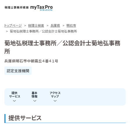
トップページ
税理士検索
兵庫県
明石市
菊地弘税理士事務所／公認会計士菊地弘事務所
菊地弘税理士事務所／公認会計士菊地弘事務
所
兵庫県明石市中朝霧丘４番４１号
認定支援機関
提供
基本
アクセス
サービス
情報
マップ
提供サービス