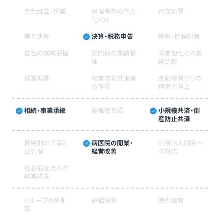
会社設立・起業
経理事務の省力
月次訪問
化・DX
黒字決算
決算・税務申告
納税・節税対策
自社の業績把握
部門別の業績管
同業他社との業
理
績比較
経営助言
経営改善計画書
金融機関からの
の作成
信用力向上
相続・事業承継
後継者育成
小規模共済・倒
産防止共済
現場別の工事利
病医院の開業・
公益法人制度へ
益管理
経営改善
の対応
社会福祉法人の
経営改善
グループ通算制
連結決算
海外展開
度