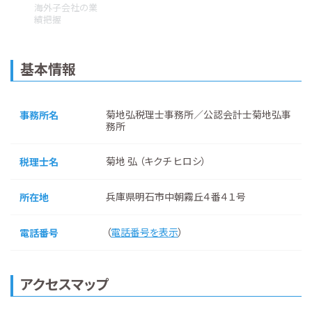
海外子会社の業
績把握
基本情報
菊地弘税理士事務所／公認会計士菊地弘事
事務所名
務所
菊地 弘 （キクチ ヒロシ）
税理士名
兵庫県明石市中朝霧丘４番４１号
所在地
（
電話番号を表示
）
電話番号
アクセスマップ