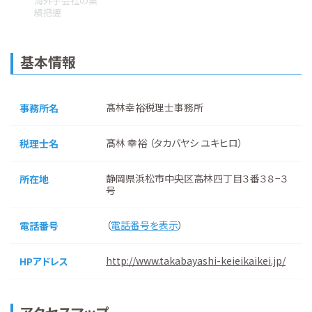
海外子会社の業
績把握
基本情報
髙林幸裕税理士事務所
事務所名
髙林 幸裕 （タカバヤシ ユキヒロ）
税理士名
静岡県浜松市中央区高林四丁目３番３８−３
所在地
号
（
電話番号を表示
）
電話番号
http://www.takabayashi-keieikaikei.jp/
HPアドレス