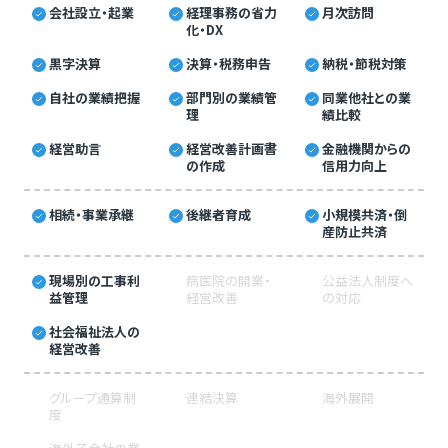
会社設立・起業
経理事務の省力
月次訪問
化・DX
黒字決算
決算・税務申告
納税・節税対策
自社の業績把握
部門別の業績管
同業他社との業
理
績比較
経営助言
経営改善計画書
金融機関からの
の作成
信用力向上
相続・事業承継
後継者育成
小規模共済・倒
産防止共済
現場別の工事利
病医院の開業・
公益法人制度へ
益管理
経営改善
の対応
社会福祉法人の
経営改善
グループ通算制
連結決算
海外展開
度