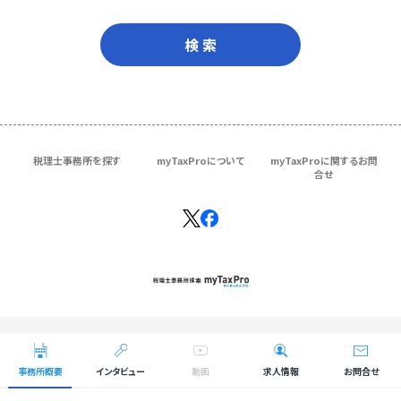
検 索
税理士事務所を探す
myTaxProについて
myTaxProに関するお問
合せ
Copyright © ＴＫＣ Corporation
All Rights Reserved.
事務所概要
インタビュー
動画
求人情報
お問合せ