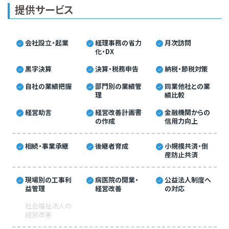
提供サービス
会社設立・起業
経理事務の省力
月次訪問
化・DX
黒字決算
決算・税務申告
納税・節税対策
自社の業績把握
部門別の業績管
同業他社との業
理
績比較
経営助言
経営改善計画書
金融機関からの
の作成
信用力向上
相続・事業承継
後継者育成
小規模共済・倒
産防止共済
現場別の工事利
病医院の開業・
公益法人制度へ
益管理
経営改善
の対応
社会福祉法人の
経営改善