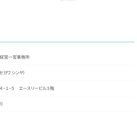
経営一宮事務所
セガワ シンヤ）
４−１−５ エースリービル３階
示
）