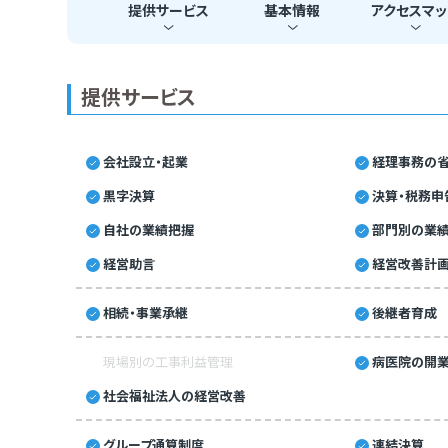
提供
サービス
基本
情報
アクセス
マッ
提供サービス
会社設立・起業
経理事務の省
黒字決算
決算・税務申
自社の業績把握
部門別の業
経営助言
経営改善計
相続・事業承継
後継者育成
現場別の工事利益管理
病医院の開業
社会福祉法人の経営改善
グループ通算制度
連結決算