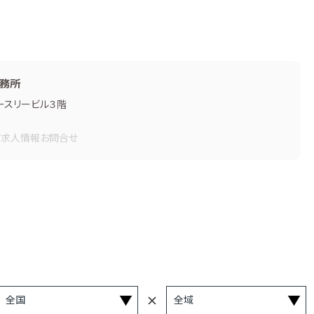
務所
ースリービル３階
画
求人情報
お問合せ