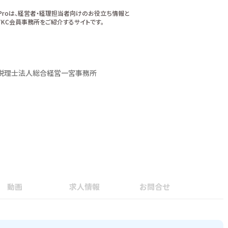
xProは、経営者・経理担当者向けのお役立ち情報と
KC会員事務所をご紹介するサイトです。
税理士法人総合経営一宮事務所
動画
求人情報
お問合せ