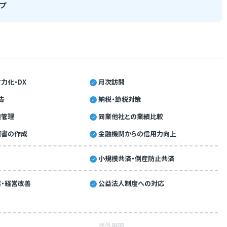
プ
力化・DX
月次訪問
告
納税・節税対策
績管理
同業他社との業績比較
画書の作成
金融機関からの信用力向上
小規模共済・倒産防止共済
・経営改善
公益法人制度への対応
海外展開