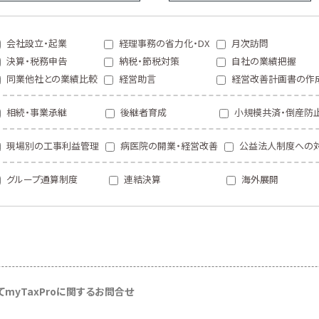
会社設立・起業
経理事務の省力化・DX
月次訪問
決算・税務申告
納税・節税対策
自社の業績把握
同業他社との業績比較
経営助言
経営改善計画書の作
相続・事業承継
後継者育成
小規模共済・倒産防
現場別の工事利益管理
病医院の開業・経営改善
公益法人制度への
グループ通算制度
連結決算
海外展開
て
myTaxProに関するお問合せ