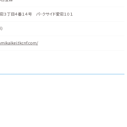
宕３丁目４番１４号 パ−クサイド愛宕１０１
示
）
mikaikei.tkcnf.com/