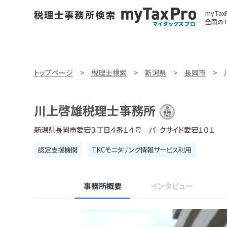
myTa
全国のT
トップページ
税理士検索
新潟県
長岡市
川上啓雄税理士事務所
新潟県長岡市愛宕３丁目４番１４号 パ−クサイド愛宕１０１
認定支援機関
TKCモニタリング情報サービス利用
事務所概要
インタビュー