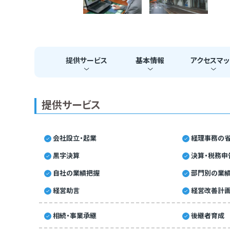
提供
サービス
基本
情報
アクセス
マッ
提供サービス
会社設立・起業
経理事務の省
黒字決算
決算・税務申
自社の業績把握
部門別の業
経営助言
経営改善計
相続・事業承継
後継者育成