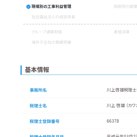
現場別の工事利益管理
病医院の開業
社会福祉法人の経営改善
グループ通算制度
連結決算
海外子会社の業績把握
基本情報
川上啓雄税理士
事務所名
川上 啓雄 （カワ
税理士名
66378
税理士登録番号
平成元年03月2
税理士登録
年月日