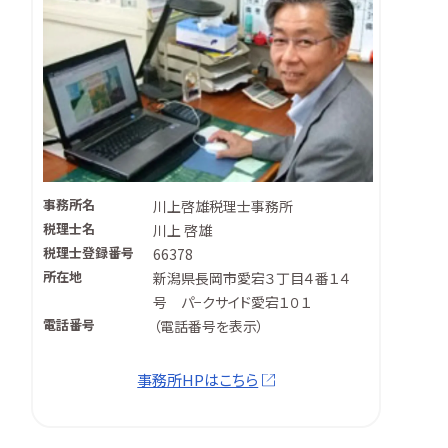
事務所名
川上啓雄税理士事務所
税理士名
川上 啓雄
税理士登録番号
66378
所在地
新潟県長岡市愛宕３丁目４番１４
号 パ−クサイド愛宕１０１
電話番号
（
電話番号を表示
）
事務所HPはこちら