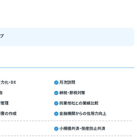
プ
力化・DX
月次訪問
告
納税・節税対策
績管理
同業他社との業績比較
画書の作成
金融機関からの信用力向上
小規模共済・倒産防止共済