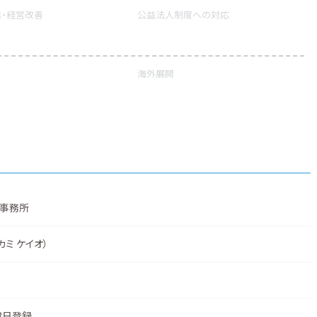
・経営改善
公益法人制度への対応
海外展開
事務所
カミ ケイオ）
3日登録