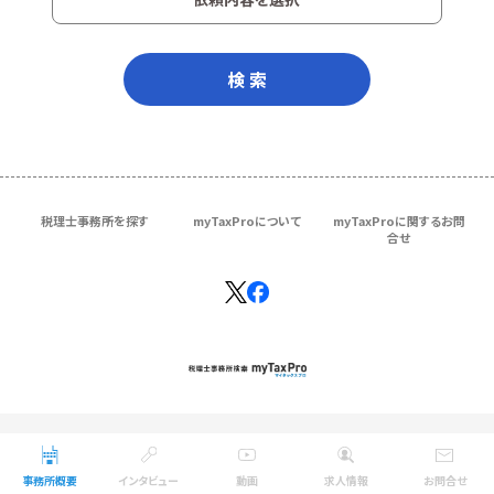
検 索
税理士事務所を探す
myTaxProについて
myTaxProに関するお問
合せ
Copyright © ＴＫＣ Corporation
All Rights Reserved.
事務所概要
インタビュー
動画
求人情報
お問合せ