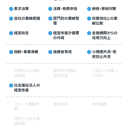
黒字決算
決算・税務申告
納税・節税対策
自社の業績把握
部門別の業績管
同業他社との業
理
績比較
経営助言
経営改善計画書
金融機関からの
の作成
信用力向上
相続・事業承継
後継者育成
小規模共済・倒
産防止共済
現場別の工事利
病医院の開業・
公益法人制度へ
益管理
経営改善
の対応
社会福祉法人の
経営改善
グループ通算制
連結決算
海外展開
度
海外子会社の業
績把握