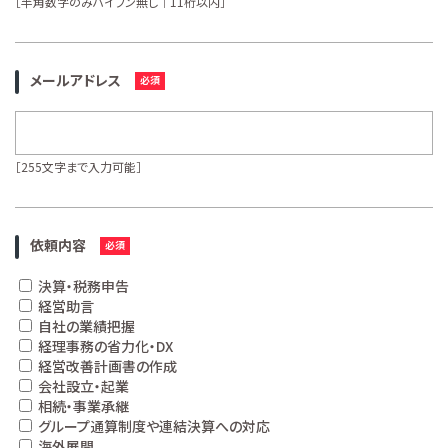
［半角数字のみハイフン無し｜11桁以内］
メールアドレス
［255文字まで入力可能］
依頼内容
決算・税務申告
経営助言
自社の業績把握
経理事務の省力化・DX
経営改善計画書の作成
会社設立・起業
相続・事業承継
グループ通算制度や連結決算への対応
海外展開