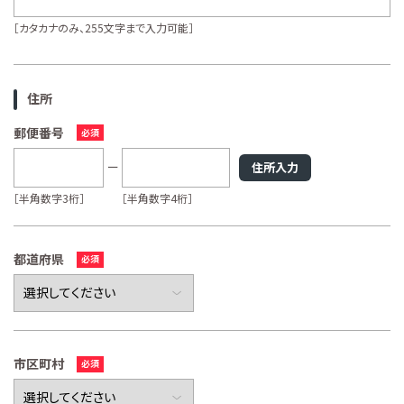
［カタカナのみ、255文字まで入力可能］
住所
郵便番号
住所入力
［半角数字3桁］
［半角数字4桁］
都道府県
市区町村