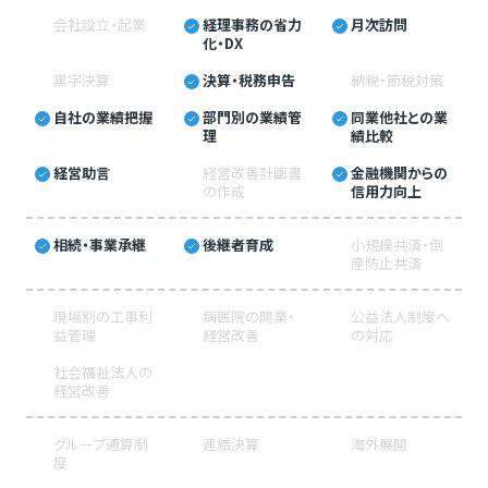
会社設立・起業
経理事務の省力
月次訪問
化・DX
黒字決算
決算・税務申告
納税・節税対策
自社の業績把握
部門別の業績管
同業他社との業
理
績比較
経営助言
経営改善計画書
金融機関からの
の作成
信用力向上
相続・事業承継
後継者育成
小規模共済・倒
産防止共済
現場別の工事利
病医院の開業・
公益法人制度へ
益管理
経営改善
の対応
社会福祉法人の
経営改善
グループ通算制
連結決算
海外展開
度