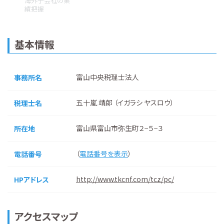
海外子会社の業
績把握
基本情報
富山中央税理士法人
事務所名
五十嵐 靖郎 （イガラシ ヤスロウ）
税理士名
富山県富山市弥生町２−５−３
所在地
（
電話番号を表示
）
電話番号
http://www.tkcnf.com/tcz/pc/
HPアドレス
アクセスマップ