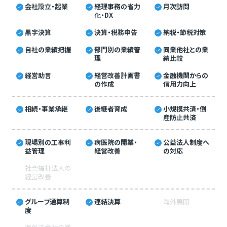
会社設立・起業
経理事務の省力
月次訪問
化・DX
黒字決算
決算・税務申告
納税・節税対策
自社の業績把握
部門別の業績管
同業他社との業
理
績比較
経営助言
経営改善計画書
金融機関からの
の作成
信用力向上
相続・事業承継
後継者育成
小規模共済・倒
産防止共済
現場別の工事利
病医院の開業・
公益法人制度へ
益管理
経営改善
の対応
社会福祉法人の
経営改善
グループ通算制
連結決算
海外展開
度