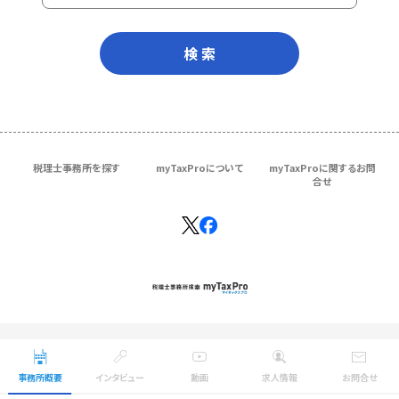
検 索
税理士事務所を探す
myTaxProについて
myTaxProに関するお問
合せ
Copyright © ＴＫＣ Corporation
All Rights Reserved.
事務所概要
インタビュー
動画
求人情報
お問合せ