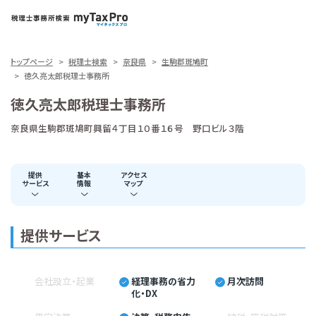
トップページ
税理士検索
奈良県
生駒郡斑鳩町
徳久亮太郎税理士事務所
徳久亮太郎税理士事務所
奈良県生駒郡斑鳩町興留４丁目１０番１６号 野口ビル３階
提供
基本
アクセス
サービス
情報
マップ
提供サービス
会社設立・起業
経理事務の省力
月次訪問
化・DX