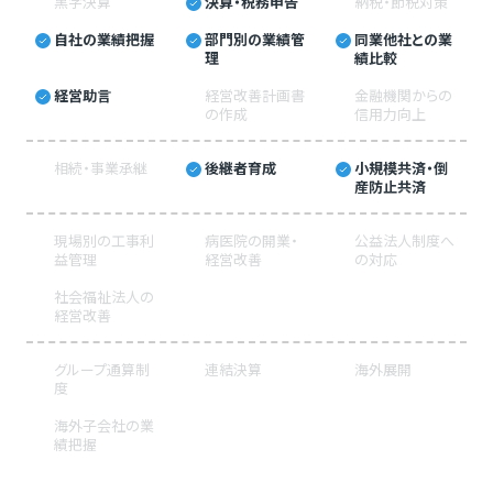
黒字決算
決算・税務申告
納税・節税対策
自社の業績把握
部門別の業績管
同業他社との業
理
績比較
経営助言
経営改善計画書
金融機関からの
の作成
信用力向上
相続・事業承継
後継者育成
小規模共済・倒
産防止共済
現場別の工事利
病医院の開業・
公益法人制度へ
益管理
経営改善
の対応
社会福祉法人の
経営改善
グループ通算制
連結決算
海外展開
度
海外子会社の業
績把握