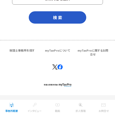
検 索
税理士事務所を探す
myTaxProについて
myTaxProに関するお問
合せ
Copyright © ＴＫＣ Corporation
All Rights Reserved.
事務所概要
インタビュー
動画
求人情報
お問合せ