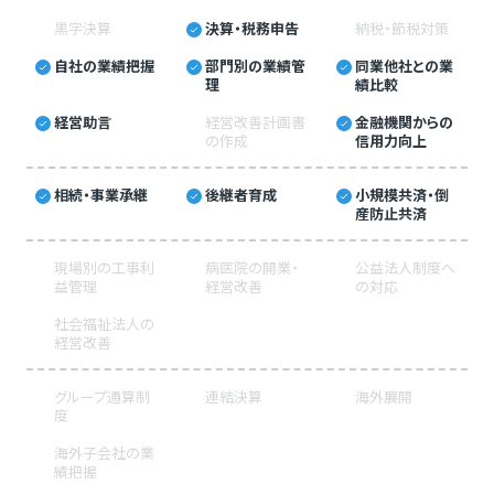
黒字決算
決算・税務申告
納税・節税対策
自社の業績把握
部門別の業績管
同業他社との業
理
績比較
経営助言
経営改善計画書
金融機関からの
の作成
信用力向上
相続・事業承継
後継者育成
小規模共済・倒
産防止共済
現場別の工事利
病医院の開業・
公益法人制度へ
益管理
経営改善
の対応
社会福祉法人の
経営改善
グループ通算制
連結決算
海外展開
度
海外子会社の業
績把握