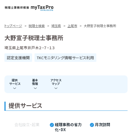
トップページ
税理士検索
埼玉県
上尾市
大野宣子税理士事務所
大野宣子税理士事務所
埼玉県上尾市井戸木２−７−１３
認定支援機関
TKCモニタリング情報サービス利用
提供
基本
アクセス
サービス
情報
マップ
提供サービス
会社設立・起業
経理事務の省力
月次訪問
化・DX