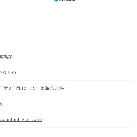
事務所
ウ タカヤ）
丁堀２丁目３０−１５ 東海ビル２階
示
）
ccountant.tkcnf.com/