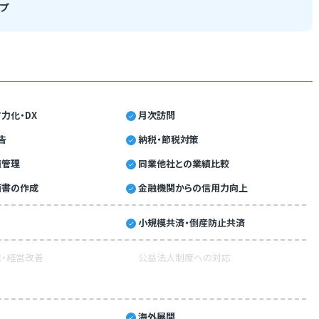
プ
力化・DX
月次訪問
告
納税・節税対策
績管理
同業他社との業績比較
画書の作成
金融機関からの信用力向上
小規模共済・倒産防止共済
・経営改善
公益法人制度への対応
海外展開