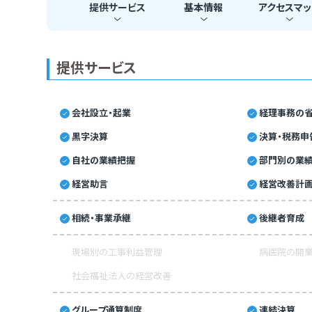
提供
サービス
基本
情報
アクセス
マッ
提供サービス
会社設立・起業
経理事務の省
黒字決算
決算・税務申
自社の業績把握
部門別の業
経営助言
経営改善計
相続・事業承継
後継者育成
現場別の工事利益管理
病医院の開業
社会福祉法人の経営改善
グループ通算制度
連結決算