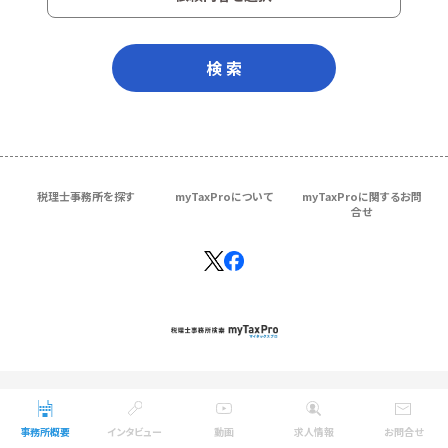
検 索
税理士事務所を探す
myTaxProについて
myTaxProに関するお問
合せ
Copyright © ＴＫＣ Corporation
All Rights Reserved.
事務所概要
インタビュー
動画
求人情報
お問合せ