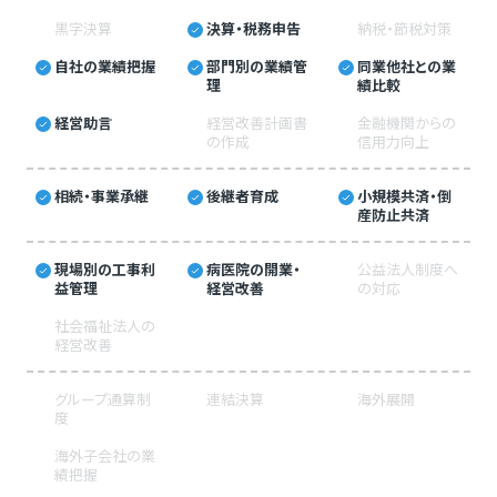
黒字決算
決算・税務申告
納税・節税対策
自社の業績把握
部門別の業績管
同業他社との業
理
績比較
経営助言
経営改善計画書
金融機関からの
の作成
信用力向上
相続・事業承継
後継者育成
小規模共済・倒
産防止共済
現場別の工事利
病医院の開業・
公益法人制度へ
益管理
経営改善
の対応
社会福祉法人の
経営改善
グループ通算制
連結決算
海外展開
度
海外子会社の業
績把握