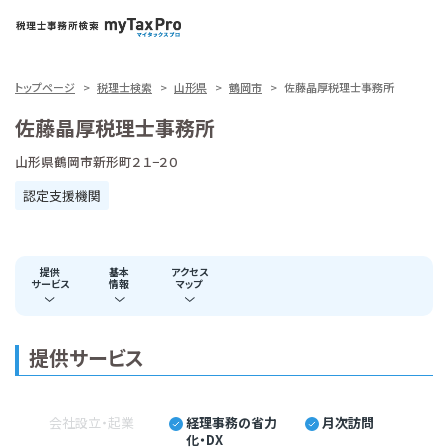
トップページ
税理士検索
山形県
鶴岡市
佐藤晶厚税理士事務所
佐藤晶厚税理士事務所
山形県鶴岡市新形町２１−２０
認定支援機関
提供
基本
アクセス
サービス
情報
マップ
提供サービス
会社設立・起業
経理事務の省力
月次訪問
化・DX