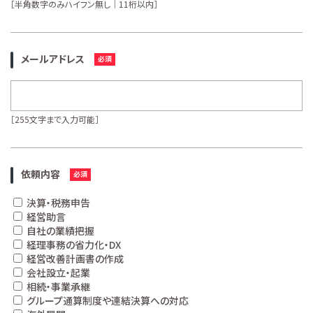
［半角数字のみハイフン無し｜11桁以内］
メールアドレス
［255文字まで入力可能］
依頼内容
決算・税務申告
経営助言
自社の業績把握
経理事務の省力化・DX
経営改善計画書の作成
会社設立・起業
相続・事業承継
グループ通算制度や連結決算への対応