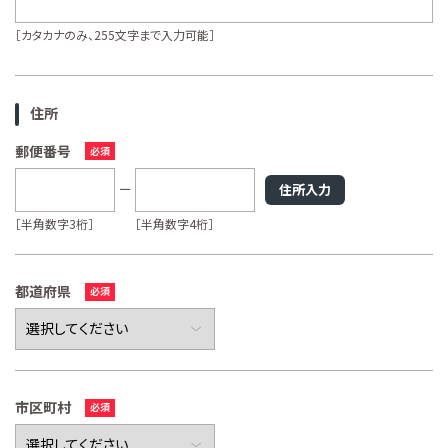
［カタカナのみ、255文字まで入力可能］
住所
郵便番号
住所入力
［半角数字3桁］
［半角数字4桁］
都道府県
市区町村