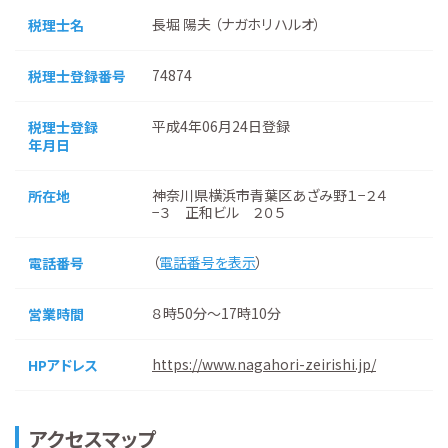
長堀 陽夫 （ナガホリ ハルオ）
税理士名
74874
税理士登録番号
平成4年06月24日登録
税理士登録
年月日
神奈川県横浜市青葉区あざみ野１−２４
所在地
−３ 正和ビル ２０５
（
電話番号を表示
）
電話番号
８時50分～17時10分
営業時間
https://www.nagahori-zeirishi.jp/
HPアドレス
アクセスマップ