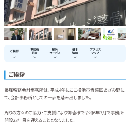
事務所
提供
基本
アクセス
ご挨拶
紹介
サービス
情報
マップ
ご挨拶
長堀税務会計事務所は、平成4年にここ横浜市青葉区あざみ野に
て、会計事務所としての一歩を踏み出しました。
周りの方々のご協力・ご支援により御蔭様で令和6年7月で事務所
開設33年目を迎えることとなりました。