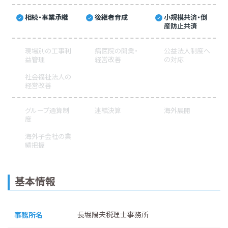
相続・事業承継
後継者育成
小規模共済・倒
産防止共済
現場別の工事利
病医院の開業・
公益法人制度へ
益管理
経営改善
の対応
社会福祉法人の
経営改善
グループ通算制
連結決算
海外展開
度
海外子会社の業
績把握
基本情報
長堀陽夫税理士事務所
事務所名