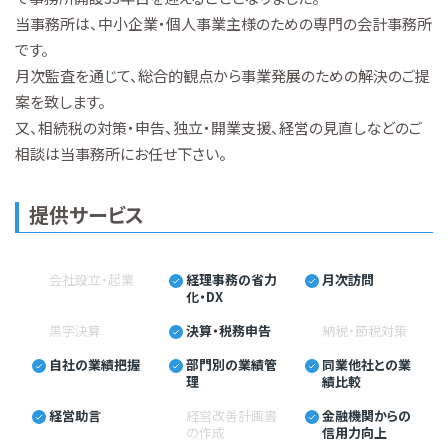
当事務所は、中小企業・個人事業主様のための専門の会計事務所
です。
月次監査を通じて、総合的観点から事業発展のための解決のご提
案を致します。
又、相続税の対策・申告、独立・開業支援、経営の見直しなどのご
相談は当事務所にお任せ下さい。
提供サービス
会社設立・起業
経理事務の省力
月次訪問
化・DX
黒字決算
決算・税務申告
納税・節税対策
自社の業績把握
部門別の業績管
同業他社との業
理
績比較
経営助言
経営改善計画書
金融機関からの
の作成
信用力向上