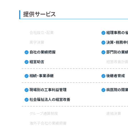
提供サービス
会社設立・起業
経理事務の省
黒字決算
決算・税務申
自社の業績把握
部門別の業
経営助言
経営改善計
相続・事業承継
後継者育成
現場別の工事利益管理
病医院の開業
社会福祉法人の経営改善
グループ通算制度
連結決算
海外子会社の業績把握