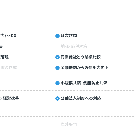
力化・DX
月次訪問
告
納税・節税対策
績管理
同業他社との業績比較
画書の作成
金融機関からの信用力向上
小規模共済・倒産防止共済
・経営改善
公益法人制度への対応
海外展開