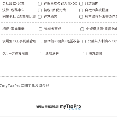
会社設立・起業
経理事務の省力化・DX
月次訪問
決算・税務申告
納税・節税対策
自社の業績把握
同業他社との業績比較
経営助言
経営改善計画書の作
相続・事業承継
後継者育成
小規模共済・倒産防
現場別の工事利益管理
病医院の開業・経営改善
公益法人制度への
グループ通算制度
連結決算
海外展開
て
myTaxProに関するお問合せ