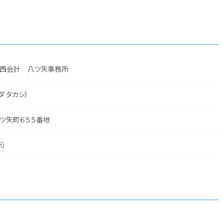
西会計 八ツ矢事務所
ダ タカシ）
ツ矢町６５５番地
示
）