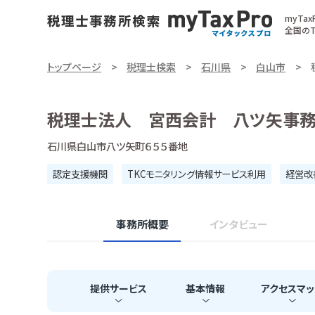
myTa
全国のT
トップページ
税理士検索
石川県
白山市
税理士法人 宮西会計 八ツ矢事
石川県白山市八ツ矢町６５５番地
認定支援機関
TKCモニタリング情報サービス利用
経営改
事務所概要
インタビュー
提供
サービス
基本
情報
アクセス
マッ