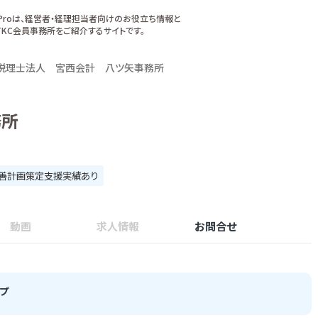
xProは、経営者・経理担当者向けのお役立ち情報と
KC会員事務所をご紹介するサイトです。
税理士法人 宮西会計 八ツ矢事務所
務所
善計画策定支援実績あり
動画
求人情報
お問合せ
プ