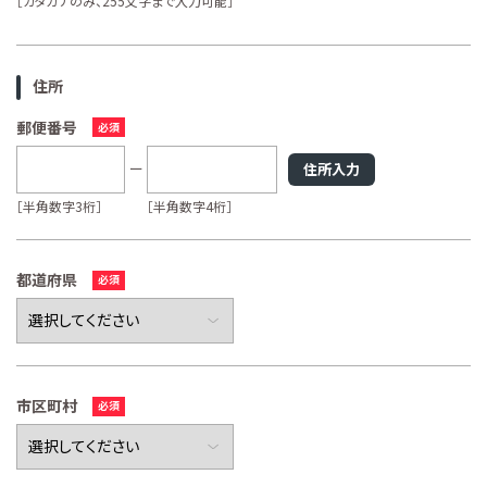
［カタカナのみ、255文字まで入力可能］
住所
郵便番号
住所入力
［半角数字3桁］
［半角数字4桁］
都道府県
市区町村