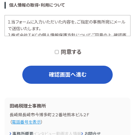
個人情報の取得・利用について
1.当フォームに入力いただいた内容を、ご指定の事務所宛にメール
で送信いたします。
2.株式会社ＴＫＣの
個人情報保護方針
についてご同意の上、確認画
面へお進みください。
同意する
確認画面へ進む
田嶋税理士事務所
長崎県長崎市今博多町２２番地熊本ビル２Ｆ
（
電話番号を表示
）
事務所概要
インタビュー
動画
求人情報
お問合せ