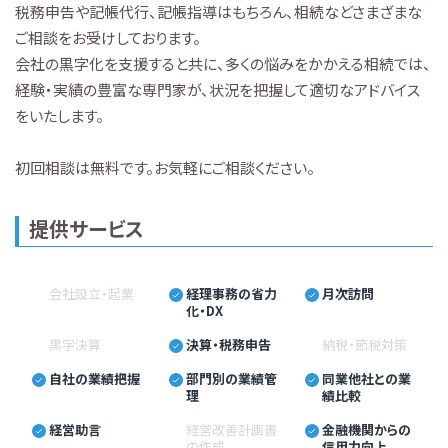
税務申告や記帳代行、記帳指導はもちろん、相続などさまざまな
ご相談をお受けしております。
会社の黒字化を支援すると共に、多くの悩みをかかえる相続では、
経験・実績の豊富な専門家が、状況を把握して適切なアドバイス
をいたします。
初回相談は無料です。お気軽にご相談ください。
提供サービス
会社設立・起業
経理事務の省力
月次訪問
化・DX
黒字決算
決算・税務申告
納税・節税対策
自社の業績把握
部門別の業績管
同業他社との業
理
績比較
経営助言
経営改善計画書
金融機関からの
の作成
信用力向上