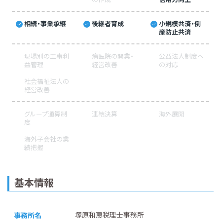
相続・事業承継
後継者育成
小規模共済・倒
産防止共済
現場別の工事利
病医院の開業・
公益法人制度へ
益管理
経営改善
の対応
社会福祉法人の
経営改善
グループ通算制
連結決算
海外展開
度
海外子会社の業
績把握
基本情報
塚原和恵税理士事務所
事務所名