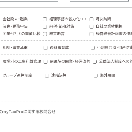
会社設立・起業
経理事務の省力化・DX
月次訪問
決算・税務申告
納税・節税対策
自社の業績把握
同業他社との業績比較
経営助言
経営改善計画書の作
相続・事業承継
後継者育成
小規模共済・倒産防
現場別の工事利益管理
病医院の開業・経営改善
公益法人制度への
グループ通算制度
連結決算
海外展開
て
myTaxProに関するお問合せ