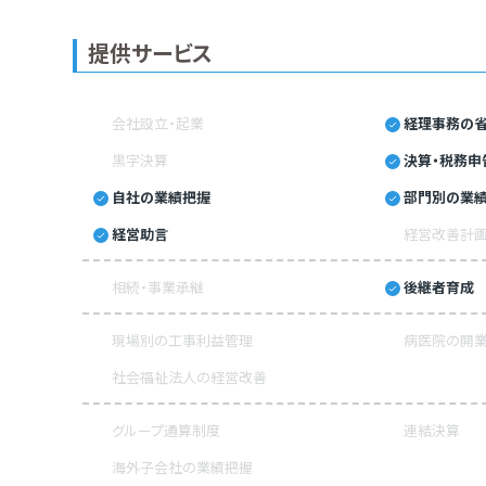
提供サービス
会社設立・起業
経理事務の省
黒字決算
決算・税務申
自社の業績把握
部門別の業
経営助言
経営改善計
相続・事業承継
後継者育成
現場別の工事利益管理
病医院の開業
社会福祉法人の経営改善
グループ通算制度
連結決算
海外子会社の業績把握