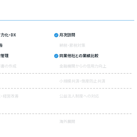
力化・DX
月次訪問
告
納税・節税対策
績管理
同業他社との業績比較
画書の作成
金融機関からの信用力向上
小規模共済・倒産防止共済
・経営改善
公益法人制度への対応
海外展開