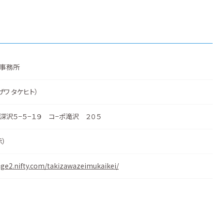
事務所
ザワ タケヒト）
沢５−５−１９ コ−ポ滝沢 ２０５
示
）
ge2.nifty.com/takizawazeimukaikei/