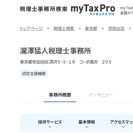
myTa
全国のT
トップページ
税理士検索
東京都
世田谷区
瀧澤猛人税理士事務所
東京都世田谷区深沢５−５−１９ コ−ポ滝沢 ２０５
認定支援機関
事務所概要
インタビュー
提供
サービス
基本
情報
アクセス
マッ