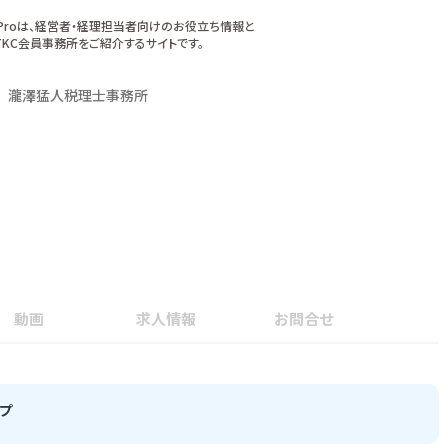
xProは、経営者・経理担当者向けのお役立ち情報と
KC会員事務所をご紹介するサイトです。
瀧澤猛人税理士事務所
動画
求人情報
お問合せ
プ