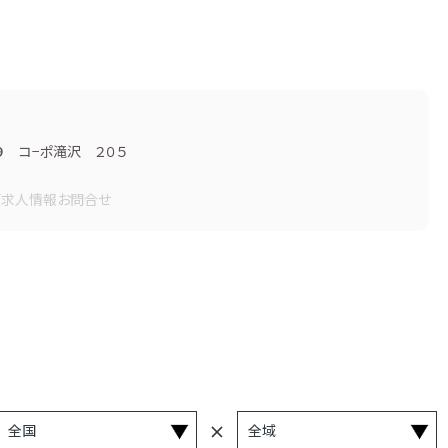
９ コ−ポ滝沢 ２０５
画
求人情報
お問合せ