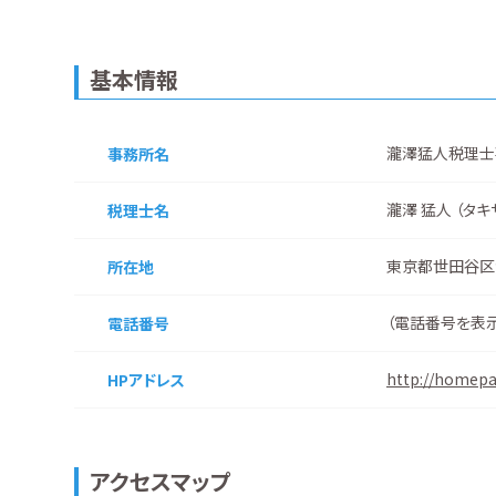
基本情報
瀧澤猛人税理士
事務所名
瀧澤 猛人 （タキ
税理士名
東京都世田谷区深
所在地
（
電話番号を表
電話番号
http://homepa
HPアドレス
アクセスマップ