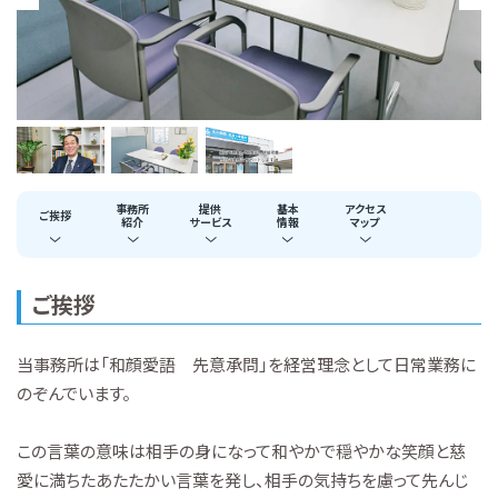
事務所
提供
基本
アクセス
ご挨拶
紹介
サービス
情報
マップ
ご挨拶
当事務所は「和顔愛語 先意承問」を経営理念として日常業務に
のぞんでいます。
この言葉の意味は相手の身になって和やかで穏やかな笑顔と慈
愛に満ちたあたたかい言葉を発し、相手の気持ちを慮って先んじ