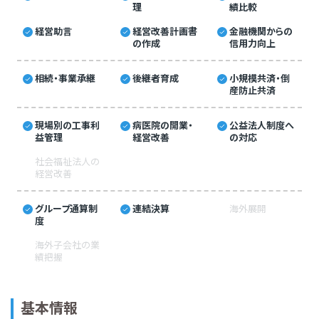
理
績比較
経営助言
経営改善計画書
金融機関からの
の作成
信用力向上
相続・事業承継
後継者育成
小規模共済・倒
産防止共済
現場別の工事利
病医院の開業・
公益法人制度へ
益管理
経営改善
の対応
社会福祉法人の
経営改善
グループ通算制
連結決算
海外展開
度
海外子会社の業
績把握
基本情報