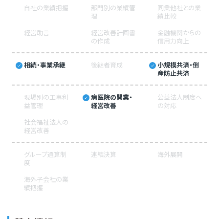
自社の業績把握
部門別の業績管
同業他社との業
理
績比較
経営助言
経営改善計画書
金融機関からの
の作成
信用力向上
相続・事業承継
後継者育成
小規模共済・倒
産防止共済
現場別の工事利
病医院の開業・
公益法人制度へ
益管理
経営改善
の対応
社会福祉法人の
経営改善
グループ通算制
連結決算
海外展開
度
海外子会社の業
績把握