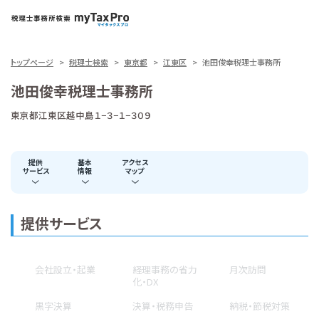
トップページ
税理士検索
東京都
江東区
池田俊幸税理士事務所
池田俊幸税理士事務所
東京都江東区越中島１−３−１−３０９
提供
基本
アクセス
サービス
情報
マップ
提供サービス
会社設立・起業
経理事務の省力
月次訪問
化・DX
黒字決算
決算・税務申告
納税・節税対策