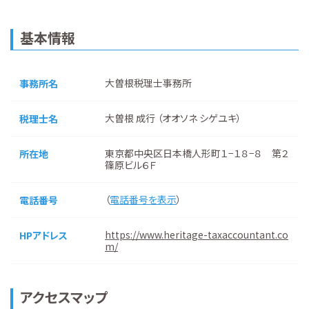
基本情報
大曽根税理士事務所
事務所名
大曽根 成行 （オオソネ シゲユキ）
税理士名
東京都中央区日本橋人形町１−１８−８ 第２
所在地
篠原ビル６Ｆ
（
電話番号を表示
）
電話番号
https://www.heritage-taxaccountant.co
HPアドレス
m/
アクセスマップ