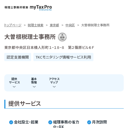
トップページ
税理士検索
東京都
中央区
大曽根税理士事務所
大曽根税理士事務所
東京都中央区日本橋人形町１−１８−８ 第２篠原ビル６Ｆ
認定支援機関
TKCモニタリング情報サービス利用
提供
基本
アクセス
サービス
情報
マップ
提供サービス
会社設立・起業
経理事務の省力
月次訪問
化・DX