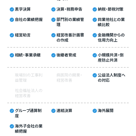
黒字決算
決算・税務申告
納税・節税対策
自社の業績把握
部門別の業績管
同業他社との業
理
績比較
経営助言
経営改善計画書
金融機関からの
の作成
信用力向上
相続・事業承継
後継者育成
小規模共済・倒
産防止共済
現場別の工事利
病医院の開業・
公益法人制度へ
益管理
経営改善
の対応
社会福祉法人の
経営改善
グループ通算制
連結決算
海外展開
度
海外子会社の業
績把握