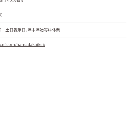
町１４３８番３
示
）
7:00 土日祝祭日、年末年始等は休業
kcnf.com/hamadakaikei/