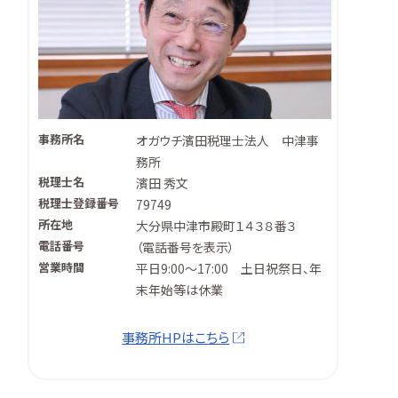
事務所名
オガウチ濱田税理士法人 中津事
務所
税理士名
濱田 秀文
税理士登録番号
79749
所在地
大分県中津市殿町１４３８番３
電話番号
（
電話番号を表示
）
営業時間
平日9:00～17:00 土日祝祭日、年
末年始等は休業
事務所HPはこちら