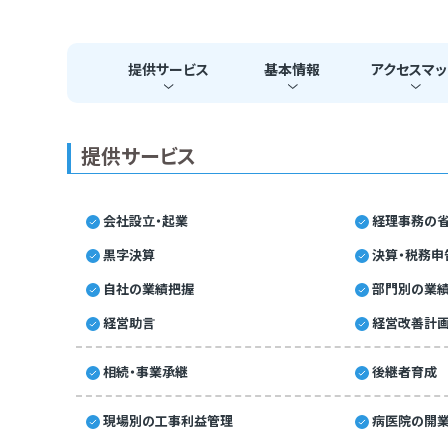
提供
サービス
基本
情報
アクセス
マッ
提供サービス
会社設立・起業
経理事務の省
黒字決算
決算・税務申
自社の業績把握
部門別の業
経営助言
経営改善計
相続・事業承継
後継者育成
現場別の工事利益管理
病医院の開業