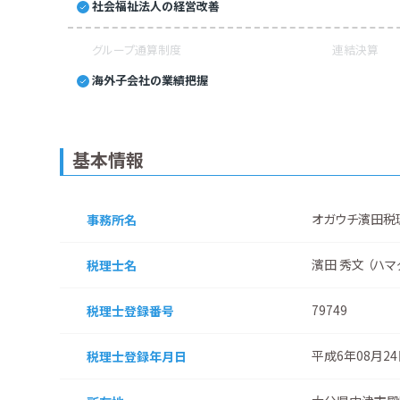
社会福祉法人の経営改善
グループ通算制度
連結決算
海外子会社の業績把握
基本情報
オガウチ濱田税
事務所名
濱田 秀文 （ハマ
税理士名
79749
税理士登録番号
平成6年08月2
税理士登録
年月日