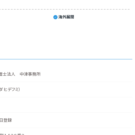
海外展開
理士法人 中津事務所
ダ ヒデフミ）
4日登録