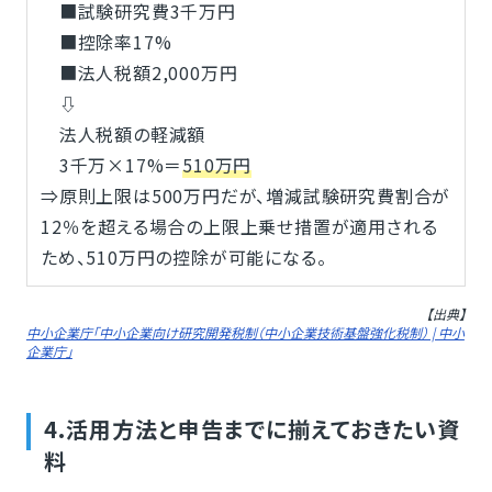
■試験研究費3千万円
■控除率17%
■法人税額2,000万円
⇩
法人税額の軽減額
3千万×17%＝
510万円
⇒原則上限は500万円だが、増減試験研究費割合が
12％を超える場合の上限上乗せ措置が適用される
ため、510万円の控除が可能になる。
【出典】
中小企業庁「中小企業向け研究開発税制（中小企業技術基盤強化税制） | 中小
企業庁」
4.活用方法と申告までに揃えておきたい資
料