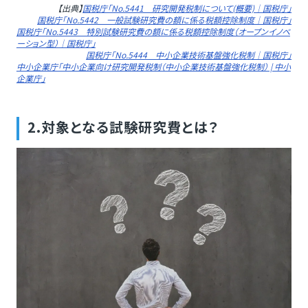
【出典】
国税庁「No.5441 研究開発税制について(概要)｜国税庁」
国税庁「No.5442 一般試験研究費の額に係る税額控除制度｜国税庁」
国税庁「No.5443 特別試験研究費の額に係る税額控除制度（オープンイノベ
ーション型）｜国税庁」
国税庁「No.5444 中小企業技術基盤強化税制｜国税庁」
中小企業庁「中小企業向け研究開発税制（中小企業技術基盤強化税制） | 中小
企業庁」
2.対象となる試験研究費とは？