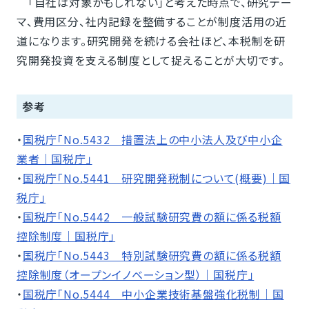
「自社は対象かもしれない」と考えた時点で、研究テー
マ、費用区分、社内記録を整備することが制度活用の近
道になります。研究開発を続ける会社ほど、本税制を研
究開発投資を支える制度として捉えることが大切です。
参考
・
国税庁「No.5432 措置法上の中小法人及び中小企
業者｜国税庁」
・
国税庁「No.5441 研究開発税制について(概要)｜国
税庁」
・
国税庁「No.5442 一般試験研究費の額に係る税額
控除制度｜国税庁」
・
国税庁「No.5443 特別試験研究費の額に係る税額
控除制度（オープンイノベーション型）｜国税庁」
・
国税庁「No.5444 中小企業技術基盤強化税制｜国