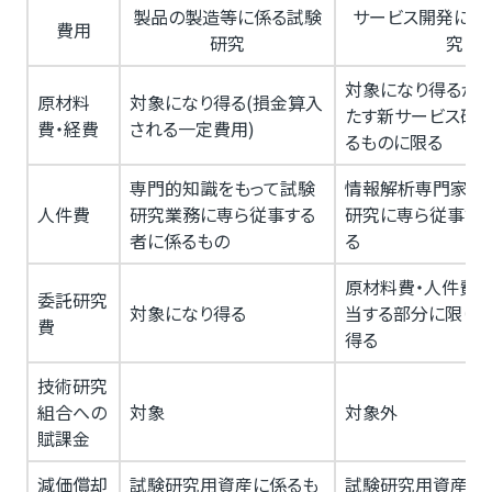
製品の製造等に係る試験
サービス開発に係
費用
研究
究
対象になり得るが、
原材料
対象になり得る(損金算入
たす新サービス研
費・経費
される一定費用)
るものに限る
専門的知識をもって試験
情報解析専門家が
人件費
研究業務に専ら従事する
研究に専ら従事す
者に係るもの
る
原材料費・人件費・
委託研究
対象になり得る
当する部分に限り
費
得る
技術研究
組合への
対象
対象外
賦課金
減価償却
試験研究用資産に係るも
試験研究用資産に