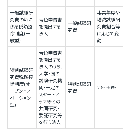
一般試験研
事業年度や
究費の額に
青色申告書
増減試験研
一般試験研
係る税額控
を提出する
究費割合等
究費
除制度(一
法人
に応じて変
般型)
動
青色申告書
を提出する
一
法人のうち、
特別試験研
大学・国の
究費税額控
試験研究機
除制度(オ
特別試験研
関・一定の
20～30％
ープンイノ
究費
併
スタートア
ベーション
ップ等との
型)
共同研究・
用
委託研究等
を行う法人