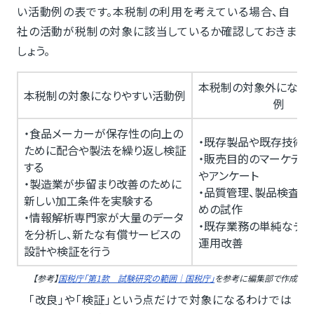
い活動例の表です。本税制の利用を考えている場合、自
社の活動が税制の対象に該当しているか確認しておきま
しょう。
本税制の対象外になり
本税制の対象になりやすい活動例
例
・食品メーカーが保存性の向上の
・既存製品や既存技術
ために配合や製法を繰り返し検証
・販売目的のマーケティ
する
やアンケート
・製造業が歩留まり改善のために
・品質管理、製品検査、
新しい加工条件を実験する
めの試作
・情報解析専門家が大量のデータ
・既存業務の単純なデジ
を分析し、新たな有償サービスの
運用改善
設計や検証を行う
【参考】
国税庁「第1款 試験研究の範囲｜国税庁」
を参考に編集部で作成
「改良」や「検証」という点だけで対象になるわけでは