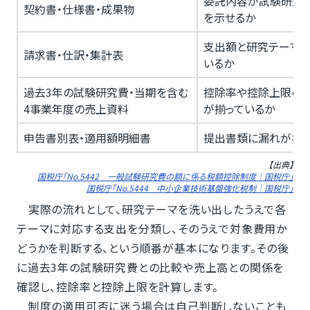
委託内容が試験研究
契約書・仕様書・成果物
を示せるか
支出額と研究テーマが
請求書・仕訳・集計表
いるか
過去3年の試験研究費・当期を含む
控除率や控除上限の
4事業年度の売上資料
が揃っているか
申告書別表・適用額明細書
提出書類に漏れがな
【出典】
国税庁「No.5442 一般試験研究費の額に係る税額控除制度｜国税庁」
国税庁「No.5444 中小企業技術基盤強化税制｜国税庁」
実際の流れとして、研究テーマを洗い出したうえで各
テーマに対応する支出を分類し、そのうえで対象費用か
どうかを判断する、という順番が基本になります。その後
に過去3年の試験研究費との比較や売上高との関係を
確認し、控除率と控除上限を計算します。
制度の適用可否に迷う場合は自己判断しないことも