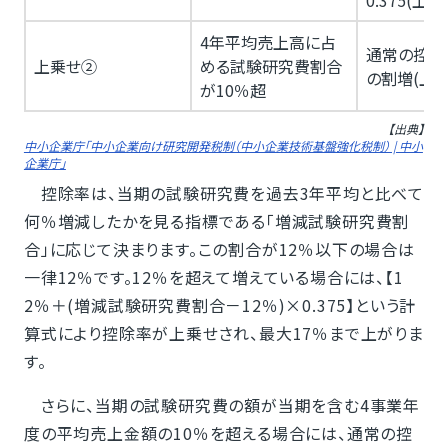
4年平均売上高に占
通常の控除
上乗せ②
める試験研究費割合
の割増(上限
が10％超
【出典】
中小企業庁「中小企業向け研究開発税制（中小企業技術基盤強化税制） | 中小
企業庁」
控除率は、当期の試験研究費を過去3年平均と比べて
何％増減したかを見る指標である「増減試験研究費割
合」に応じて決まります。この割合が12％以下の場合は
一律12％です。12％を超えて増えている場合には、【1
2％＋(増減試験研究費割合－12％)×0.375】という計
算式により控除率が上乗せされ、最大17％まで上がりま
す。
さらに、当期の試験研究費の額が当期を含む4事業年
度の平均売上金額の10％を超える場合には、通常の控