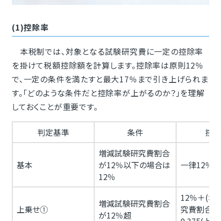
(1)控除率
本税制では、対象となる試験研究費に一定の控除率
を掛けて税額控除額を計算します。控除率は原則12％
で、一定の条件を満たすと最大17％まで引き上げられま
す。「どのような条件だと控除率が上がるのか？」を理解
しておくことが重要です。
判定基準
条件
控除
増減試験研究費割合
基本
が12％以下の場合は
一律12％
12％
12％＋(増
増減試験研究費割合
上乗せ①
究費割合－1
が12％超
0.375(上限