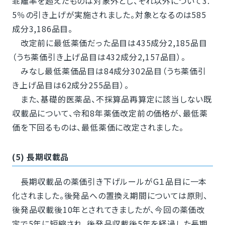
乖離率を超えたものは対象外とし、それ以外について3.
5％の引き上げが実施されました。対象となるのは585
成分3,186品目。
改定前に最低薬価だった品目は435成分2,185品目
（うち薬価引き上げ品目は432成分2,157品目）。
みなし最低薬価品目は84成分302品目（うち薬価引
き上げ品目は62成分255品目）。
また、基礎的医薬品、不採算品再算定に該当しない既
収載品について、令和8年薬価改定前の価格が、最低薬
価を下回るものは、最低薬価に改定されました。
(5) 長期収載品
長期収載品の薬価引き下げルールがG１品目に一本
化されました。後発品への置換え期間については原則、
後発品収載後10年とされてきましたが、今回の薬価改
定で5年に短縮され、後発品収載後5年を経過した長期