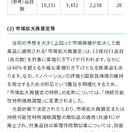
（参考）品目
10,151
3,452
2,158
28
数
(2) 市場拡大再算定等
当初の予想を大きく上回って市場規模が拡大した医
薬品に適用される「市場拡大再算定」は、13成分31品目
（告示数）を対象に薬価引き下げが行われます。なかに
は40％を超える大幅な薬価引き下げとなる医薬品もあ
ります。なお、イノベーションの評価と国民皆保険の維持
を両立するための対応という趣旨を明確化するため、
「市場拡大再算定の特例」の名称については、「持続可能
性特例価格調整」に変更されました。
大臣折衝で決定されたとおり、市場拡大再算定または
持続可能性特例価格調整の類似品の適用（共連れ）が
廃止され、対象品目の薬理作用類似薬については、効能