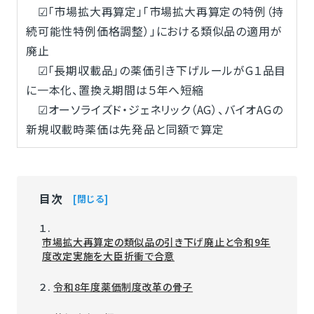
☑「市場拡大再算定」「市場拡大再算定の特例（持
続可能性特例価格調整）」における類似品の適用が
廃止
☑「長期収載品」の薬価引き下げルールがG１品目
に一本化、置換え期間は５年へ短縮
☑オーソライズド・ジェネリック（AG）、バイオAGの
新規収載時薬価は先発品と同額で算定
目次
閉じる
１.
市場拡大再算定の類似品の引き下げ廃止と令和9年
度改定実施を大臣折衝で合意
２.
令和8年度薬価制度改革の骨子