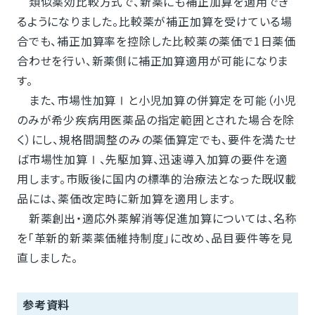
類似薬効比較方式で、新薬にも補正加算を適用でき
るようになりました。比較薬が補正加算を受けている場
合でも、補正加算率を控除した比較薬の薬価で1日薬価
合わせを行い、新薬側に補正加算適用が可能になりま
す。
また、市場性加算Ⅰと小児加算の併算定を可能（小児
のみが希少疾病用医薬品の指定範囲とされた場合を除
く）にし、規格間調整のみの薬価算定でも、要件を満たせ
ば市場性加算Ⅰ、先駆加算、迅速導入加算の要件を適
用します。市販後に国内の標準的治療法となった既収載
品には、薬価改定時に新加算を適用します。
新薬創出・適応外薬解消等促進加算については、名称
を「革新的新薬薬価維持制度」に改め、品目要件等を見
直しました。
参考資料