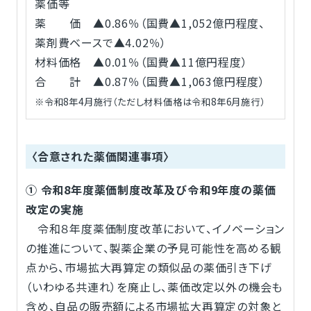
薬価等
薬 価 ▲0.86％（国費▲1,052億円程度、
薬剤費ベースで▲4.02％）
材料価格 ▲0.01％（国費▲11億円程度）
合 計 ▲0.87％（国費▲1,063億円程度）
※令和8年4月施行（ただし材料価格は令和8年6月施行）
〈合意された薬価関連事項〉
① 令和8年度薬価制度改革及び令和9年度の薬価
改定の実施
令和８年度薬価制度改革において、イノベーション
の推進について、製薬企業の予見可能性を高める観
点から、市場拡大再算定の類似品の薬価引き下げ
（いわゆる共連れ）を廃止し、薬価改定以外の機会も
含め、自品の販売額による市場拡大再算定の対象と