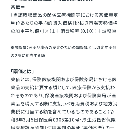
薬価＝
〔当該既収載品の保険医療機関等における薬価算定
単位あたりの平均的購入価格（税抜き市場実勢価格
の加重平均値）〕×〔１＋消費税率（0.10）〕＋調整幅
※調整幅：医薬品流通の安定のための調整幅とし、改定前薬価
の２％に相当する額
「薬価とは」
薬価とは、保険医療機関および保険薬局における医
薬品の支給に要する額として、医療保険から支払わ
れるものであり、保険医療機関および保険薬局が医
薬品を購入する際に支払うべき消費税および地方消
費税に相当する額を含めているものであること（令
和8年3月5日保医発0305第10号・厚生労働省保険
局医療課長通知「使用薬剤の薬価（薬価基準）の一