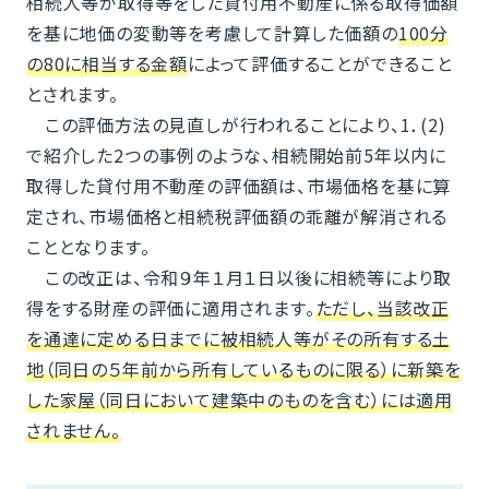
相続人等が取得等をした貸付用不動産に係る取得価額
を基に地価の変動等を考慮して計算した価額の
100分
の80に相当する金額
によって評価することができること
とされます。
この評価方法の見直しが行われることにより、1．(2)
で紹介した2つの事例のような、相続開始前5年以内に
取得した貸付用不動産の評価額は、市場価格を基に算
定され、市場価格と相続税評価額の乖離が解消される
こととなります。
この改正は、令和９年１月１日以後に相続等により取
得をする財産の評価に適用されます。
ただし、当該改正
を通達に定める日までに被相続人等がその所有する土
地（同日の５年前から所有しているものに限る）に新築を
した家屋（同日において建築中のものを含む）には適用
されません。