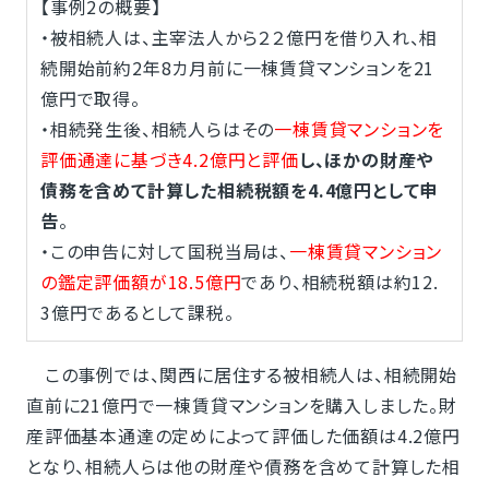
【事例2の概要】
・被相続人は、主宰法人から２２億円を借り入れ、相
続開始前約2年8カ月前に一棟賃貸マンションを21
億円で取得。
・相続発生後、相続人らはその
一棟賃貸マンションを
評価通達に基づき4.2億円と評価
し、ほかの財産や
債務を含めて計算した相続税額を4.4億円として申
告
。
・この申告に対して国税当局は、
一棟賃貸マンション
の鑑定評価額が18.5億円
であり、相続税額は約12.
3億円であるとして課税。
この事例では、関西に居住する被相続人は、相続開始
直前に21億円で一棟賃貸マンションを購入しました。財
産評価基本通達の定めによって評価した価額は4.2億円
となり、相続人らは他の財産や債務を含めて計算した相