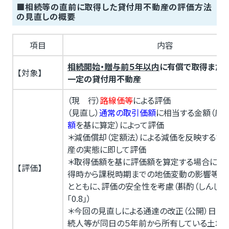
■相続等の直前に取得した貸付用不動産の評価方法
の見直しの概要
項目
内容
相続開始・贈与前５年以内
に有償で取得また
【対象】
一定の貸付用不動産
（現 行）
路線価等
による評価
（見直し）
通常の取引価額
に相当する金額（原則
額
を基に算定）によって評価
＊減価償却（定額法）による減価を反映するな
産の実態に即して評価
＊取得価額を基に評価額を算定する場合には、
【評価】
得時から課税時期までの地価変動の影響等を
とともに、評価の安全性を考慮（斟酌（しんしゃ
「0.8」）
＊今回の見直しによる通達の改正（公開）日ま
続人等が同日の５年前から所有している土地