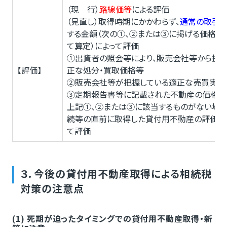
（現 行）
路線価等
による評価
（見直し）取得時期にかかわらず、
通常の取引
する金額（次の①、②または③に掲げる価格等
て算定）によって評価
①出資者の照会等により、販売会社等から提
【評価】
正な処分・買取価格等
②販売会社等が把握している適正な売買実例
③定期報告書等に記載された不動産の価格等
上記①、②または③に該当するものがない場合
続等の直前に取得した貸付用不動産の評価方
て評価
３．今後の貸付用不動産取得による相続税
対策の注意点
(1) 死期が迫ったタイミングでの貸付用不動産取得・新