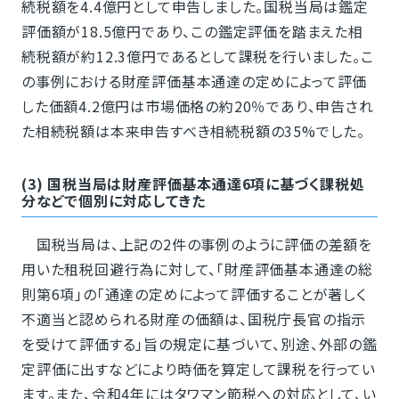
続税額を4.4億円として申告しました。国税当局は鑑定
評価額が18.5億円であり、この鑑定評価を踏まえた相
続税額が約12.3億円であるとして課税を行いました。こ
の事例における財産評価基本通達の定めによって評価
した価額4.2億円は市場価格の約20％であり、申告され
た相続税額は本来申告すべき相続税額の35%でした。
(3) 国税当局は財産評価基本通達6項に基づく課税処
分などで個別に対応してきた
国税当局は、上記の2件の事例のように評価の差額を
用いた租税回避行為に対して、「財産評価基本通達の総
則第6項」の「通達の定めによって評価することが著しく
不適当と認められる財産の価額は、国税庁長官の指示
を受けて評価する」旨の規定に基づいて、別途、外部の鑑
定評価に出すなどにより時価を算定して課税を行ってい
ます。また、令和4年にはタワマン節税への対応として、い