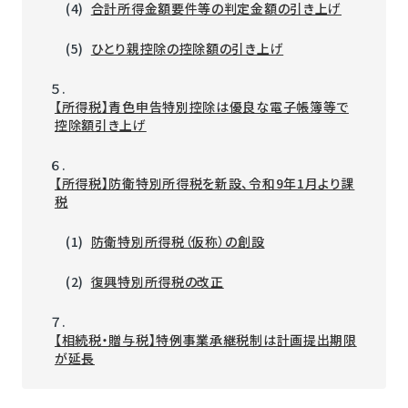
(4)
合計所得金額要件等の判定金額の引き上げ
(5)
ひとり親控除の控除額の引き上げ
５.
【所得税】青色申告特別控除は優良な電子帳簿等で
控除額引き上げ
６.
【所得税】防衛特別所得税を新設、令和9年1月より課
税
(1)
防衛特別所得税（仮称）の創設
(2)
復興特別所得税の改正
７.
【相続税・贈与税】特例事業承継税制は計画提出期限
が延長