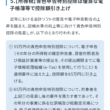
５.【所得税】青色申告特別控除は優良な電
子帳簿等で控除額引き上げ
近年における会計ソフトの普及や電子申告割合の上
昇を踏まえ、記帳水準の向上等に向けて青色申告特別
控除の見直しが、以下のとおり行われます。
①
55万円の青色申告特別控除について、電子申告
（その年分の所得税の確定申告書、貸借対照表及
び損益計算書等の提出を、その提出期限までに電
子情報処理組織（e-Tax）を使用して行うこと）を
適用要件に加えた上、控除額を65万円に引き上
げる。
②
65万円の青色申告特別控除について、対象者を
上記①の見直し後の要件を満たす者であって、そ
の年分の事業に係る仕訳帳及び総勘定元帳につ
き、電子帳簿保存法に準拠した電磁的記録の保存