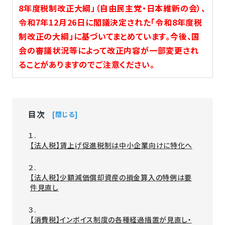
8年度税制改正大綱」（自由民主党・日本維新の会）、
令和7年12月26日に閣議決定された「令和8年度税
制改正の大綱」に基づいてまとめています。今後、国
会の審議状況等によって改正内容が一部変更され
ることがありますのでご注意ください。
目次
閉じる
１.
【法人税】賃上げ促進税制は中小企業向けに特化へ
２.
【法人税】少額減価償却資産の損金算入の特例は要
件見直し
３.
【消費税】インボイス制度の各種経過措置が見直し・